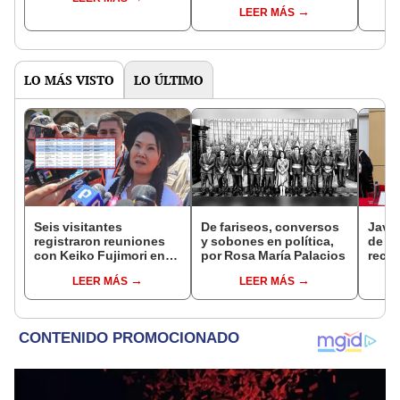
controlará el primer año
Fujim
LEER MÁS
del Senado
LO MÁS VISTO
LO ÚLTIMO
Seis visitantes
De fariseos, conversos
Javie
registraron reuniones
y sobones en política,
de D
con Keiko Fujimori en
por Rosa María Palacios
recha
las mismas horas que la
causa
LEER MÁS
LEER MÁS
presidenta se
presi
encontraba en Junín