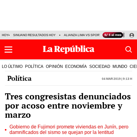
HOY
SINUANO RESULTADOS HOY
ALIANZA LIMA VS SPORT BOYS
JORGE MES
LO ÚLTIMO
POLÍTICA
OPINIÓN
ECONOMÍA
SOCIEDAD
MUNDO
CIE
Política
04 Mar 2019 | 9:13 h
Tres congresistas denunciados
por acoso entre noviembre y
marzo
Gobierno de Fujimori promete viviendas en Junín, pero
damnificados del sismo se quejan por la lentitud