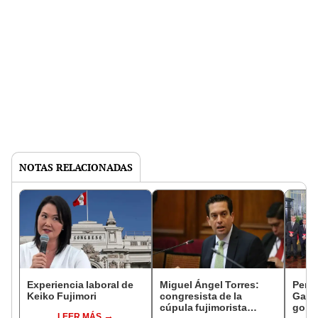
NOTAS RELACIONADAS
Experiencia laboral de
Miguel Ángel Torres:
Perfi
Keiko Fujimori
congresista de la
Gabin
cúpula fujimorista
gobi
LEER MÁS