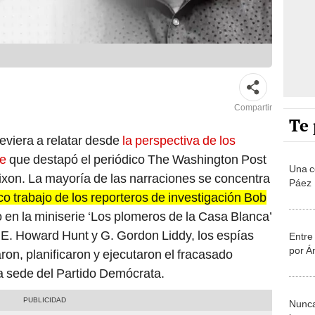
Compartir
Te 
reviera a relatar desde
la perspectiva de los
te
que destapó el periódico The Washington Post
Una c
Nixon. La mayoría de las narraciones se concentra
Páez
co trabajo de los reporteros de investigación Bob
o en la miniserie ‘Los plomeros de la Casa Blanca’
n E. Howard Hunt y G. Gordon Liddy, los espías
Entre 
por Á
ron, planificaron y ejecutaron el fracasado
la sede del Partido Demócrata.
Nunca