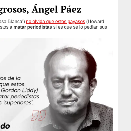
grosos, Ángel Páez
Casa Blanca’)
no olvida que estos payasos
(Howard
estos a
matar periodistas
si es que se lo pedían sus