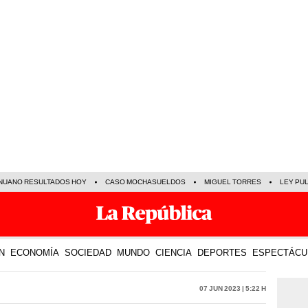
NUANO RESULTADOS HOY
CASO MOCHASUELDOS
MIGUEL TORRES
LEY PU
N
ECONOMÍA
SOCIEDAD
MUNDO
CIENCIA
DEPORTES
ESPECTÁCU
07 Jun 2023 | 5:22 h