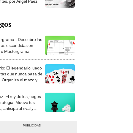
ntes, por Ángel Páez
egos
rgrama: ¡Descubre las
ras escondidas en
ro Mastergrama!
rio: El legendario juego
rtas que nunca pasa de
 Organiza el mazo y
stra tu habilidad.
z: El rey de los juegos
trategia. Mueve tus
, anticipa al rival y
gue el jaque mate.