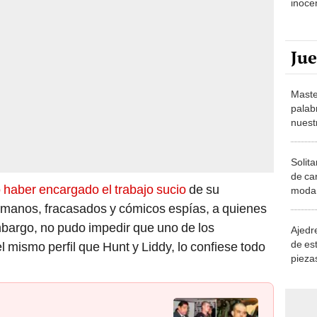
inoce
Ju
Maste
palab
nuest
Solita
de ca
haber encargado el trabajo sucio
de su
moda.
demue
tómanos, fracasados y cómicos espías, a quienes
mbargo, no pudo impedir que uno de los
Ajedre
de es
mismo perfil que Hunt y Liddy, lo confiese todo
piezas
consi