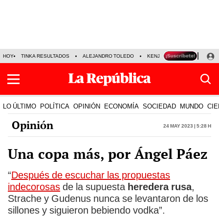
HOY
TINKA RESULTADOS
ALEJANDRO TOLEDO
KENJI FUJIMORI
PRECIO
LO ÚLTIMO
POLÍTICA
OPINIÓN
ECONOMÍA
SOCIEDAD
MUNDO
CIE
Opinión
24 May 2023 | 5:28 h
Una copa más, por Ángel Páez
“
Después de escuchar las propuestas
indecorosas
de la supuesta
heredera rusa
,
Strache y Gudenus nunca se levantaron de los
sillones y siguieron bebiendo vodka”.