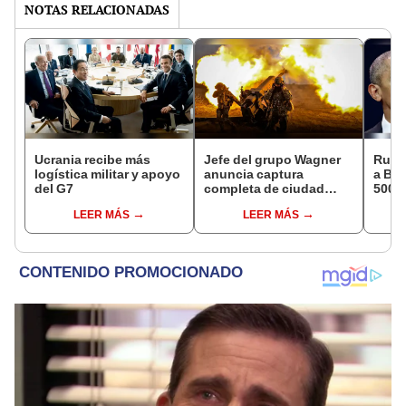
NOTAS RELACIONADAS
Ucrania recibe más
Jefe del grupo Wagner
Rusia
logística militar y apoyo
anuncia captura
a Ba
del G7
completa de ciudad
500 
ucraniana asediada
ante 
LEER MÁS
LEER MÁS
hace 10 meses
UU.