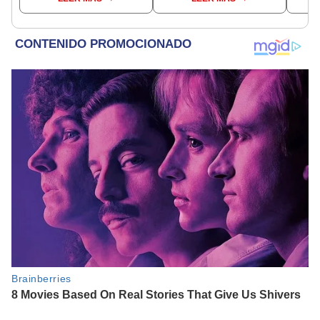
veranos más fríos de la
reintroducción de un
historia: sigue bajo
asno salvaje está
monitoreo
convirtiendo el desierto
en un paisaje con más
vida