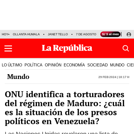
HOY
OLLANTA HUMALA
JANET TELLO
7 DE AGOSTO
TINKA RESULTADOS
LO ÚLTIMO
POLÍTICA
OPINIÓN
ECONOMÍA
SOCIEDAD
MUNDO
CIE
Mundo
29 Feb 2024 | 18:17 h
ONU identifica a torturadores
del régimen de Maduro: ¿cuál
es la situación de los presos
políticos en Venezuela?