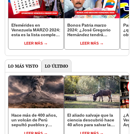
Efemérides en
Bonos Patria marzo
Pasa
Venezuela MARZO 2024:
2024: ¿José Gregorio
¿qui
esta es la lista completa
Hernández tendrá
obten
de festividades del mes
aumento del monto este
cita
LEER MÁS
LEER MÁS
mes?
LO MÁS VISTO
LO ÚLTIMO
Hace más de 400 años,
El aliado salvaje que la
¿A qu
un volcán de Perú
ciencia descubrió hace
Veda 
sepultó pueblos y
40 años para salvar la
Argen
provocó uno de los
naturaleza: la
2023
LEER MÁS
LEER MÁS