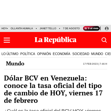
HOY
OLLANTA HUMALA
JANET TELLO
7 DE AGOSTO
TINKA RESULTADOS
LO ÚLTIMO
POLÍTICA
OPINIÓN
ECONOMÍA
SOCIEDAD
MUNDO
CIE
Mundo
17 Feb 2023 | 7:46 h
Dólar BCV en Venezuela:
conoce la tasa oficial del tipo
de cambio de HOY, viernes 17
de febrero