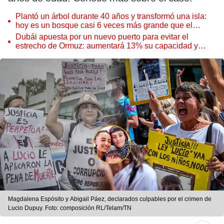
Plantó un árbol durante 40 años y transformó una isla:
hoy es un bosque casi 6 veces más grande que el
Parque de las Leyendas
Dubái apuesta por un nuevo puerto para evitar el
estrecho de Ormuz: aumentará 13% su capacidad y
reforzará el comercio mundial
Magdalena Espósito y Abigail Páez, declarados culpables por el crimen de
Lucio Dupuy. Foto: composición RL/Telam/TN