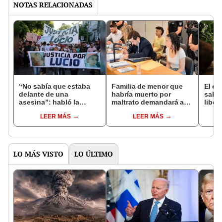
NOTAS RELACIONADAS
“No sabía que estaba
Familia de menor que
El e
delante de una
habría muerto por
salió
asesina”: habló la
maltrato demandará a
liber
vecina que asistió a
sistema de salud por
ahora
LEER MÁS
LEER MÁS
Lucio Dupuy
ignorar violencia
bosq
la Pa
LO MÁS VISTO
LO ÚLTIMO