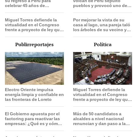
su regreso a Perú para
volcán de Perú sepultó
celebrar 45 años de
pueblos y provocó uno de
trayectoria musical: "Los
los veranos más fríos de la
espero para cantar con
historia: sigue bajo
Miguel Torres defiende la
Por mejorar la vista de su
todos ustedes”
monitoreo
virtualidad en el Congreso
casa al lago, una pareja taló
frente a proyecto de ley que
los árboles de su vecino y
plantea la presencialidad
terminó con una multa de
más de US$600.000
Publirreportajes
Política
Electro Oriente impulsa
Miguel Torres defiende la
energía limpia y confiable en
virtualidad en el Congreso
las fronteras de Loreto
frente a proyecto de ley que
plantea la presencialidad
El Gobierno apuesta por el
Más de 50 candidatos a
factoring para reactivar las
alcaldes a nivel nacional
empresas: ¿Qué es y cómo
renuncian y dan paso a la
funciona?
reelección encubierta