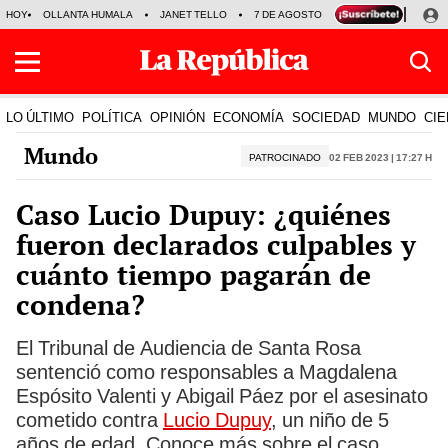
HOY
OLLANTA HUMALA
JANET TELLO
7 DE AGOSTO
TINKA RESULTADOS
LO ÚLTIMO
POLÍTICA
OPINIÓN
ECONOMÍA
SOCIEDAD
MUNDO
CIE
Mundo
PATROCINADO
02 Feb 2023 | 17:27 h
Caso Lucio Dupuy: ¿quiénes
fueron declarados culpables y
cuánto tiempo pagarán de
condena?
El Tribunal de Audiencia de Santa Rosa
sentenció como responsables a Magdalena
Espósito Valenti y Abigail Páez por el asesinato
cometido contra
Lucio Dupuy
, un niño de 5
años de edad. Conoce más sobre el caso.