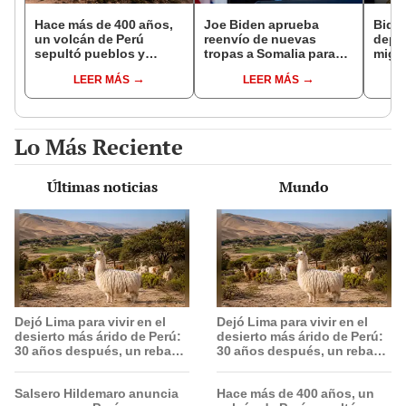
Hace más de 400 años,
Joe Biden aprueba
Bide
un volcán de Perú
reenvío de nuevas
depo
sepultó pueblos y
tropas a Somalia para
migra
provocó uno de los
luchar contra filial de Al
super
LEER MÁS
LEER MÁS
veranos más fríos de la
Qaeda
expul
historia: sigue bajo
pers
monitoreo
Lo Más Reciente
Últimas noticias
Mundo
Dejó Lima para vivir en el
Dejó Lima para vivir en el
desierto más árido de Perú:
desierto más árido de Perú:
30 años después, un rebaño
30 años después, un rebaño
de llamas creó un
de llamas creó un
sorprendente ecosistema
sorprendente ecosistema
Salsero Hildemaro anuncia
Hace más de 400 años, un