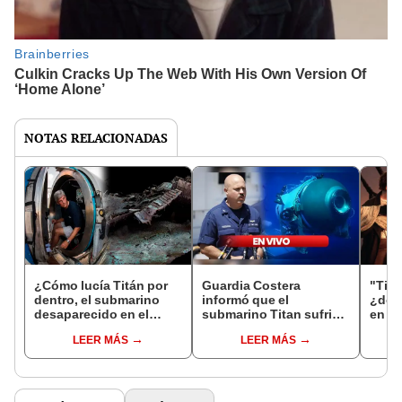
NOTAS RELACIONADAS
¿Cómo lucía Titán por
Guardia Costera
"Tita
dentro, el submarino
informó que el
¿dónd
desaparecido en el
submarino Titan sufrió
en es
fondo del mar?
una pérdida de presión
LEER MÁS
LEER MÁS
“catastrófica”