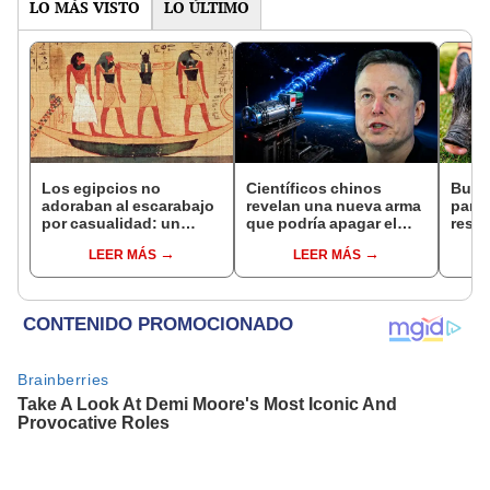
LO MÁS VISTO
LO ÚLTIMO
Los egipcios no
Científicos chinos
Busc
adoraban al escarabajo
revelan una nueva arma
para 
por casualidad: un
que podría apagar el
resca
comportamiento único
internet satelital y
hora
LEER MÁS
LEER MÁS
lo convirtió en un
afectar redes como
aloja
símbolo sagrado
Starlink de Elon Musk
exper