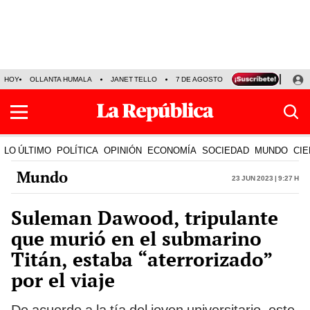
HOY
OLLANTA HUMALA
JANET TELLO
7 DE AGOSTO
TINKA RESULTADOS
LO ÚLTIMO
POLÍTICA
OPINIÓN
ECONOMÍA
SOCIEDAD
MUNDO
CIE
Mundo
23 Jun 2023 | 9:27 h
Suleman Dawood, tripulante
que murió en el submarino
Titán, estaba “aterrorizado”
por el viaje