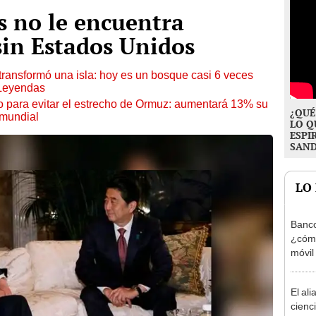
s no le encuentra
 sin Estados Unidos
transformó una isla: hoy es un bosque casi 6 veces
 Leyendas
o para evitar el estrecho de Ormuz: aumentará 13% su
¿QUÉ
 mundial
LO Q
ESPI
SAN
LO
Banco
¿cómo
móvil
línea
PAS
El ali
cienc