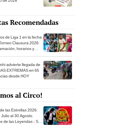
o de 2026
tas Recomendadas
os de Liga 1 en la fecha
 Torneo Clausura 2026:
amación, horarios y
 ver
hi advierte llegada de
IAS EXTREMAS en 65
ncias desde HOY
mos al Circo!
de las Estrellas 2026:
 Julio al 30 Agosto.
e de las Leyendas - San
l