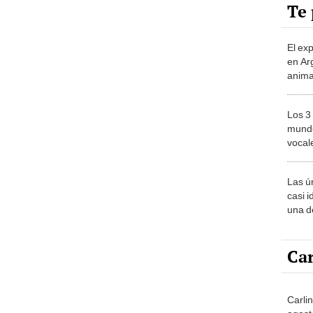
Te 
El ex
en Ar
anima
bosqu
Patag
Los 3
mundo
vocal
Améri
Las ú
casi i
una d
muy s
Car
Carli