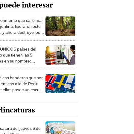
puede interesar
perimento que salió mal
gentina: liberaron este
l y ahora destruye los
es milenarios de la
onia
 ÚNICOS países del
 que tienen las 5
es en su nombre:
ca cuenta con uno
nicas banderas que son
dénticas a la de Perú:
e ellas posee un escudo
imilar
lincaturas
ncatura del jueves 6 de