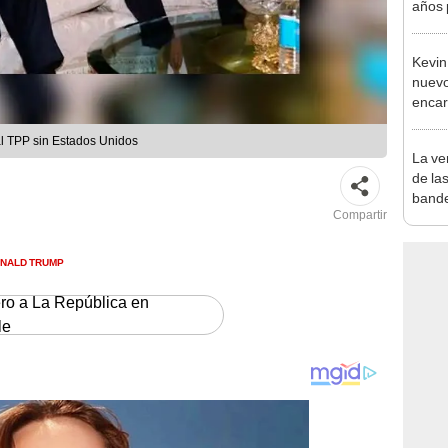
años 
natur
de un
Kevin
convi
nuevo
paisa
enca
del V
papa 
al TPP sin Estados Unidos
La ve
de las
bande
Compartir
¿Copi
NALD TRUMP
ero a La República en
le