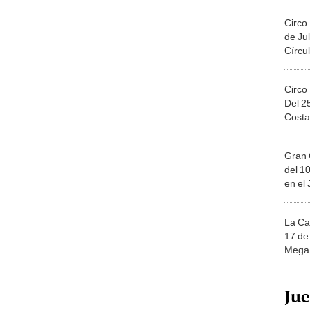
Circo
de Jul
Círcul
Circo
Del 2
Costa
Gran 
del 10
en el
La Ca
17 de 
Mega 
Ju