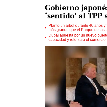
Gobierno japoné
‘sentido’ al TPP
Plantó un árbol durante 40 años y 
más grande que el Parque de las
Dubái apuesta por un nuevo puert
capacidad y reforzará el comercio