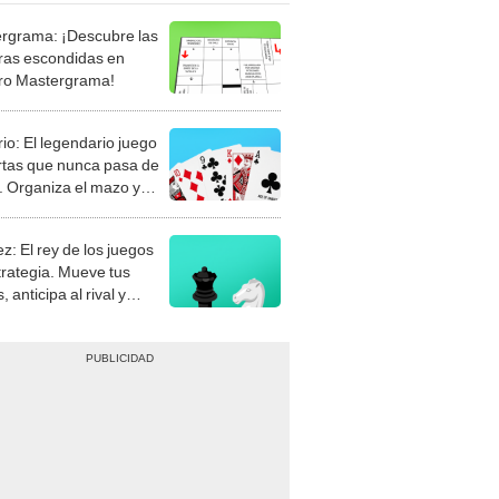
rgrama: ¡Descubre las
ras escondidas en
ro Mastergrama!
rio: El legendario juego
rtas que nunca pasa de
 Organiza el mazo y
stra tu habilidad.
z: El rey de los juegos
trategia. Mueve tus
, anticipa al rival y
gue el jaque mate.