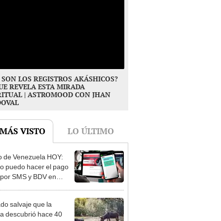
 SON LOS REGISTROS AKÁSHICOS?
UE REVELA ESTA MIRADA
RITUAL | ASTROMOOD CON JHAN
DOVAL
 MÁS VISTO
LO ÚLTIMO
 de Venezuela HOY:
 puedo hacer el pago
1
 por SMS y BDV en
? Guía oficial PASO A
O
ado salvaje que la
ia descubrió hace 40