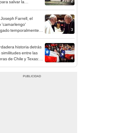
2
para salvar la
aleza: la reintroducción
 asno salvaje está
 Joseph Farrell, el
rtiendo el desierto en un
 'camarlengo'
je con más vida
3
rgado temporalmente
aticano tras la muerte del
Francisco
rdadera historia detrás
 similitudes entre las
4
ras de Chile y Texas:
a o coincidencia?