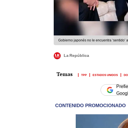
Gobierno japonés no le encuentra ‘sentido’ 
La República
TPP
ESTADOS UNIDOS
DO
Prefi
Goog