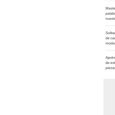
Maste
palab
nuest
Solita
de ca
moda.
demue
Ajedre
de es
piezas
consi