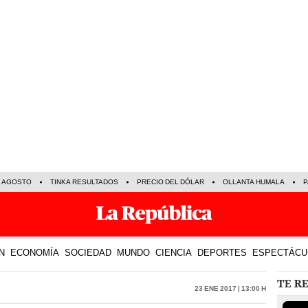
E AGOSTO
TINKA RESULTADOS
PRECIO DEL DÓLAR
OLLANTA HUMALA
P
N
ECONOMÍA
SOCIEDAD
MUNDO
CIENCIA
DEPORTES
ESPECTÁCU
TE R
23 Ene 2017 | 13:00 h