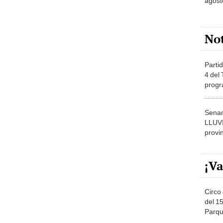
agost
No
Partid
4 del
progr
dónde
Senam
LLUV
provi
¡Va
Circo 
del 15
Parqu
Migue