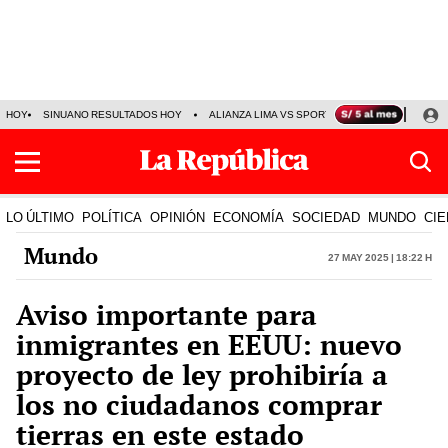
HOY
SINUANO RESULTADOS HOY
ALIANZA LIMA VS SPORT BOYS
JORGE MES
LO ÚLTIMO
POLÍTICA
OPINIÓN
ECONOMÍA
SOCIEDAD
MUNDO
CIE
Mundo
27 May 2025 | 18:22 h
Aviso importante para
inmigrantes en EEUU: nuevo
proyecto de ley prohibiría a
los no ciudadanos comprar
tierras en este estado