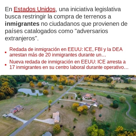
En
Estados Unidos
, una iniciativa legislativa
busca restringir la compra de terrenos a
inmigrantes
no ciudadanos que provienen de
países catalogados como "adversarios
extranjeros".
Redada de inmigración en EEUU: ICE, FBI y la DEA
arrestan más de 20 inmigrantes durante un
megaoperativo de 3 días
Nueva redada de inmigración en EEUU: ICE arresta a
17 inmigrantes en su centro laboral durante operativo
conjunto con IRS