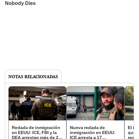
NOTAS RELACIONADAS
Redada de inmigración
Nueva redada de
El in
en EEUU: ICE, FBI y la
inmigración en EEUU:
que l
DEA arrestan más de 20
ICE arresta a 17
recur