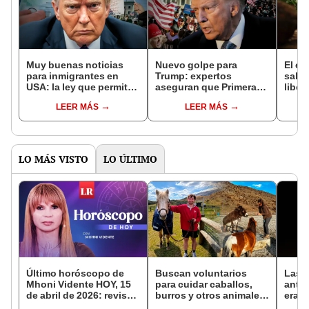
Muy buenas noticias
Nuevo golpe para
El e
para inmigrantes en
Trump: expertos
salió
USA: la ley que permite
aseguran que Primera
liber
a los indocumentados
Enmienda de EEUU
ahora
LEER MÁS
LEER MÁS
evitar la deportación de
podría proteger a
bosq
Trump y acceder a la
inmigrantes de las
la Pa
Green Card
deportaciones masivas
LO MÁS VISTO
LO ÚLTIMO
Último horóscopo de
Buscan voluntarios
Las p
Mhoni Vidente HOY, 15
para cuidar caballos,
antig
de abril de 2026: revisa
burros y otros animales
eran 
las predicciones de tu
rescatados en Nueva
joyas