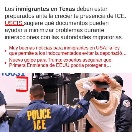
Los
inmigrantes en Texas
deben estar
preparados ante la creciente presencia de ICE.
USCIS
sugiere qué documentos pueden
ayudar a minimizar problemas durante
interacciones con las autoridades migratorias.
Muy buenas noticias para inmigrantes en USA: la ley
que permite a los indocumentados evitar la deportación
de Trump y acceder a la Green Card
Nuevo golpe para Trump: expertos aseguran que
Primera Enmienda de EEUU podría proteger a
inmigrantes de las deportaciones masivas