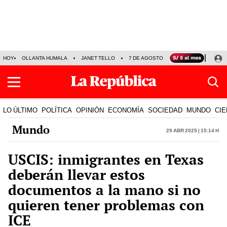
HOY
OLLANTA HUMALA
JANET TELLO
7 DE AGOSTO
TINKA RESULTADOS
LO ÚLTIMO
POLÍTICA
OPINIÓN
ECONOMÍA
SOCIEDAD
MUNDO
CIE
Mundo
29 Abr 2025 | 15:14 h
USCIS: inmigrantes en Texas
deberán llevar estos
documentos a la mano si no
quieren tener problemas con
ICE