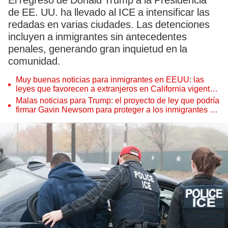
El regreso de Donald Trump a la Presidencia
de EE. UU. ha llevado al ICE a intensificar las
redadas en varias ciudades. Las detenciones
incluyen a inmigrantes sin antecedentes
penales, generando gran inquietud en la
comunidad.
Muy buenas noticias para inmigrantes en EEUU: las
leyes que favorecen a extranjeros en California vigentes
durante el gobierno de Newsom
Malas noticias para Trump: el proyecto de ley que podría
firmar Gavin Newsom para proteger a los inmigrantes y
refugiados de California