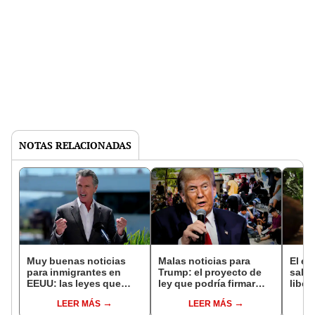
NOTAS RELACIONADAS
Muy buenas noticias
Malas noticias para
El e
para inmigrantes en
Trump: el proyecto de
salió
EEUU: las leyes que
ley que podría firmar
liber
favorecen a extranjeros
Gavin Newsom para
ahora
LEER MÁS
LEER MÁS
en California vigentes
proteger a los
bosq