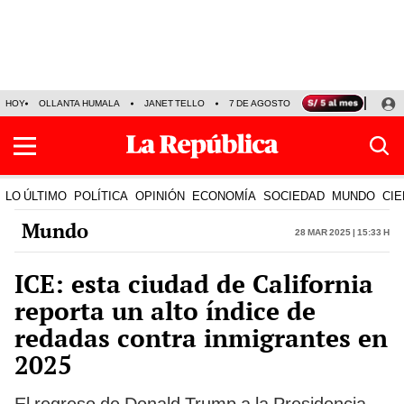
HOY
OLLANTA HUMALA
JANET TELLO
7 DE AGOSTO
TINKA RESULTADOS
LO ÚLTIMO
POLÍTICA
OPINIÓN
ECONOMÍA
SOCIEDAD
MUNDO
CIE
Mundo
28 Mar 2025 | 15:33 h
ICE: esta ciudad de California
reporta un alto índice de
redadas contra inmigrantes en
2025