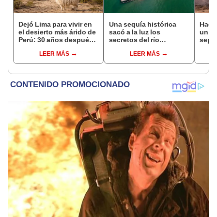
Dejó Lima para vivir en
Una sequía histórica
Hace
el desierto más árido de
sacó a la luz los
un vo
Perú: 30 años después,
secretos del río
sepul
un rebaño de llamas
Danubio: barcos de la
prov
LEER MÁS
LEER MÁS
creó un sorprendente
Segunda Guerra
veran
ecosistema
Mundial, fósiles de
histo
mamut y más
moni