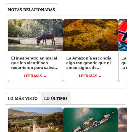
NOTAS RELACIONADAS
El inesperado animal al
La Amazonía escondía
Las 
que los científicos
algo tan grande que ni
que s
recurrieron para salvar
cinco siglos de
la de
la naturaleza: la
exploraciones lograron
pose
LEER MÁS
LEER MÁS
reintroducción de un
encontrarlo: el hallazgo
simil
asno salvaje está
podría cambiar todo lo
convirtiendo el desierto
que se sabía sobre su
en un paisaje con más
pasado
vida
LO MÁS VISTO
LO ÚLTIMO