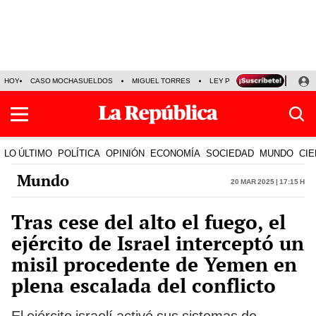
HOY
CASO MOCHASUELDOS
MIGUEL TORRES
LEY PULPÍN
PRECIO DEL
LO ÚLTIMO
POLÍTICA
OPINIÓN
ECONOMÍA
SOCIEDAD
MUNDO
CIE
Mundo
20 Mar 2025 | 17:15 h
Tras cese del alto el fuego, el
ejército de Israel interceptó un
misil procedente de Yemen en
plena escalada del conflicto