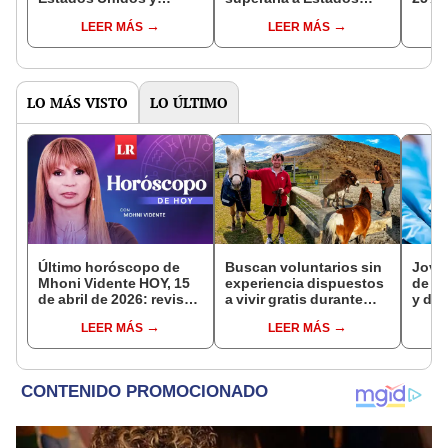
avanzan en la creación
Unidos y Rusia capaz:
Canad
LEER MÁS
LEER MÁS
de chips de última
es alcanzar una
sábad
generación
velocidad de 5.000 km/h
LO MÁS VISTO
LO ÚLTIMO
Último horóscopo de
Buscan voluntarios sin
Joven
Mhoni Vidente HOY, 15
experiencia dispuestos
de AD
de abril de 2026: revisa
a vivir gratis durante
y de
las predicciones de tu
una semana: para
verda
LEER MÁS
LEER MÁS
signo y entérate si te
cuidar caballos, burros
famil
espera un día
y otros animales
afortunado
rescatados en un
refugio por 2 horas