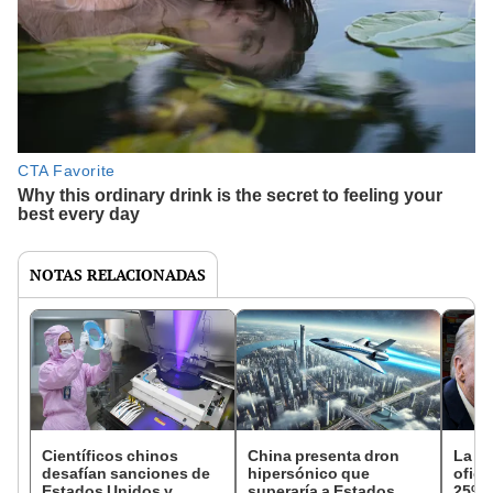
NOTAS RELACIONADAS
Científicos chinos
China presenta dron
La C
desafían sanciones de
hipersónico que
ofici
Estados Unidos y
superaría a Estados
25% 