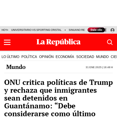
HOY
UNIVERSITARIO VS SPORTING CRISTAL
SINUANO RESULTADOS HOY
CA
LO ÚLTIMO
POLÍTICA
OPINIÓN
ECONOMÍA
SOCIEDAD
MUNDO
CIE
Mundo
31 Ene 2025 | 18:48 h
ONU critica políticas de Trump
y rechaza que inmigrantes
sean detenidos en
Guantánamo: “Debe
considerarse como último