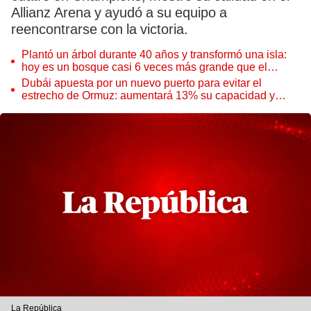
Allianz Arena y ayudó a su equipo a
reencontrarse con la victoria.
Plantó un árbol durante 40 años y transformó una isla:
hoy es un bosque casi 6 veces más grande que el
Parque de las Leyendas
Dubái apuesta por un nuevo puerto para evitar el
estrecho de Ormuz: aumentará 13% su capacidad y
reforzará el comercio mundial
La República