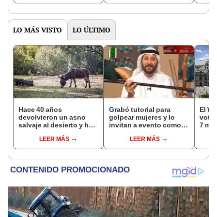
la Patagonia
LO MÁS VISTO
LO ÚLTIMO
Hace 40 años
Grabó tutorial para
El WT
devolvieron un asno
golpear mujeres y lo
votac
salvaje al desierto y hoy
invitan a evento como
7 mar
está ayudando a
“experto en educación”
cont
LEER MÁS
LEER MÁS
reforestar el ecosistema
[VIDEO]
mund
de forma natural
parti
públ