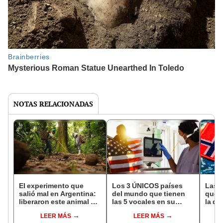
NOTAS RELACIONADAS
El experimento que
Los 3 ÚNICOS países
Las 
salió mal en Argentina:
del mundo que tienen
que s
liberaron este animal y
las 5 vocales en su
la de
ahora destruye los
nombre: América cuenta
pose
LEER MÁS
LEER MÁS
bosques milenarios de
con uno
simil