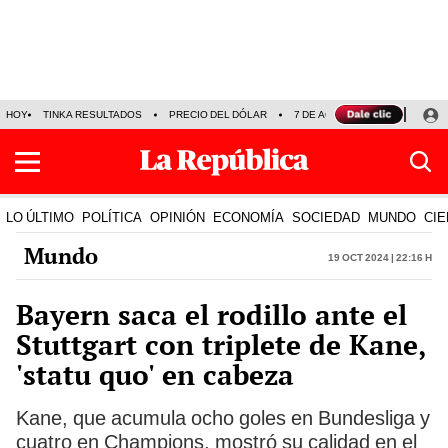
HOY
TINKA RESULTADOS
PRECIO DEL DÓLAR
7 DE AGOSTO
OLLANTA H
LO ÚLTIMO
POLÍTICA
OPINIÓN
ECONOMÍA
SOCIEDAD
MUNDO
CIE
Mundo
19 Oct 2024 | 22:16 h
Bayern saca el rodillo ante el
Stuttgart con triplete de Kane,
'statu quo' en cabeza
Kane, que acumula ocho goles en Bundesliga y
cuatro en Champions, mostró su calidad en el