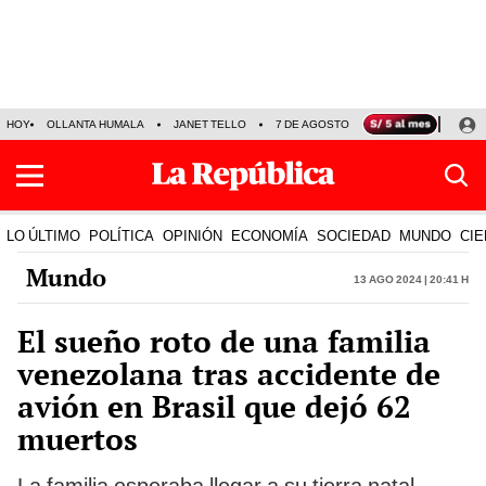
HOY
OLLANTA HUMALA
JANET TELLO
7 DE AGOSTO
TINKA RESULTADOS
LO ÚLTIMO
POLÍTICA
OPINIÓN
ECONOMÍA
SOCIEDAD
MUNDO
CIE
Mundo
13 Ago 2024 | 20:41 h
El sueño roto de una familia
venezolana tras accidente de
avión en Brasil que dejó 62
muertos