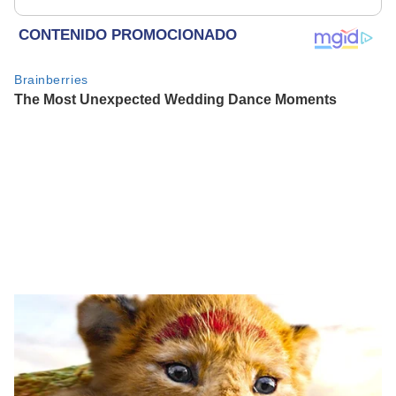
pudo"
de Atahualpa