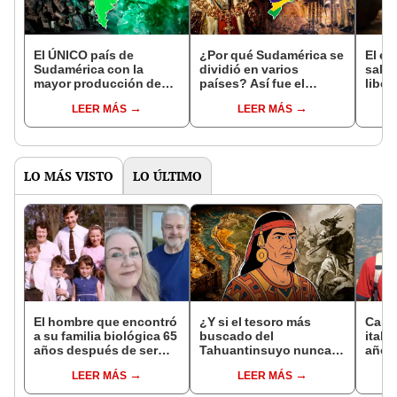
El ÚNICO país de
¿Por qué Sudamérica se
El e
Sudamérica con la
dividió en varios
salió
mayor producción de
países? Así fue el
liber
esmeraldas que
"reparto de tierras"
ahora
LEER MÁS
LEER MÁS
SUPERA a Estados
entre España y Portugal
bosq
Unidos y no es ni Brasil
la Pa
ni Chile
LO MÁS VISTO
LO ÚLTIMO
El hombre que encontró
¿Y si el tesoro más
Carlo
a su familia biológica 65
buscado del
itali
años después de ser
Tahuantinsuyo nunca
años
abandonado: "Siento
estuvo donde todos
Influ
LEER MÁS
LEER MÁS
compasión por mi
pensaban? Una nueva
Catól
madre, hizo lo que
teoría reabre el misterio