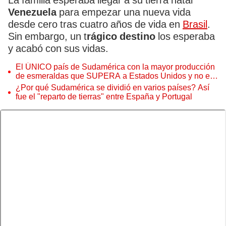
La familia esperaba llegar a su tierra natal
Venezuela
para empezar una nueva vida
desde cero tras cuatro años de vida en
Brasil
.
Sin embargo, un t
rágico destino
los esperaba
y acabó con sus vidas.
El ÚNICO país de Sudamérica con la mayor producción
de esmeraldas que SUPERA a Estados Unidos y no es
ni Brasil ni Chile
¿Por qué Sudamérica se dividió en varios países? Así
fue el "reparto de tierras" entre España y Portugal