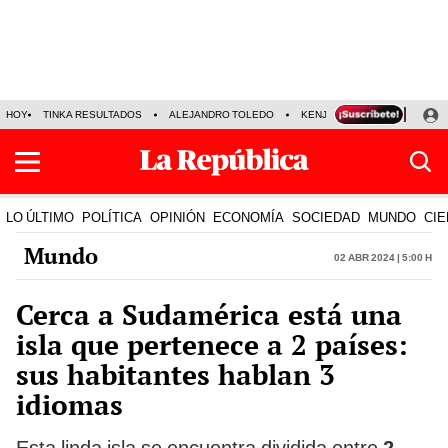
HOY
TINKA RESULTADOS
ALEJANDRO TOLEDO
KENJI FUJIMORI
PRECIO
LO ÚLTIMO
POLÍTICA
OPINIÓN
ECONOMÍA
SOCIEDAD
MUNDO
CIE
Mundo
02 Abr 2024 | 5:00 h
Cerca a Sudamérica está una
isla que pertenece a 2 países:
sus habitantes hablan 3
idiomas