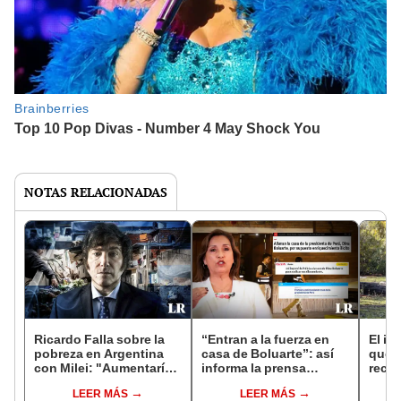
NOTAS RELACIONADAS
Ricardo Falla sobre la
“Entran a la fuerza en
El in
pobreza en Argentina
casa de Boluarte”: así
que l
con Milei: "Aumentaría a
informa la prensa
recur
70% entre junio y julio"
internacional sobre
la na
LEER MÁS
LEER MÁS
allanamiento
reint