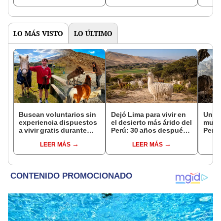
asno 
convi
en un
vida
LO MÁS VISTO
LO ÚLTIMO
Buscan voluntarios sin
Dejó Lima para vivir en
Un pa
experiencia dispuestos
el desierto más árido del
mund
a vivir gratis durante
Perú: 30 años después,
Perú
una semana: para
su rebaño de llamas
volcá
LEER MÁS
LEER MÁS
cuidar caballos, burros
creó un sorprendente
prim
y otros animales
ecosistema
andi
rescatados en un
años
refugio por 2 horas