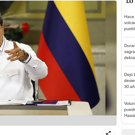
LO
Hace 
volcá
puebl
veran
histo
Duran
sagra
debía
que p
Dejó L
desie
30 añ
de ll
sorpr
Volun
puede
Hawái
de tra
progr
resca