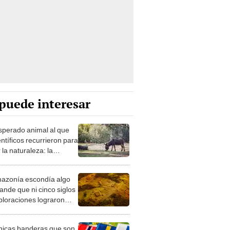
puede interesar
esperado animal al que
entíficos recurrieron para
 la naturaleza: la
roducción de un asno
e está convirtiendo el
azonía escondía algo
rto en un paisaje con
ande que ni cinco siglos
ida
ploraciones lograron
rarlo: el hallazgo
a cambiar todo lo que se
nicas banderas que son