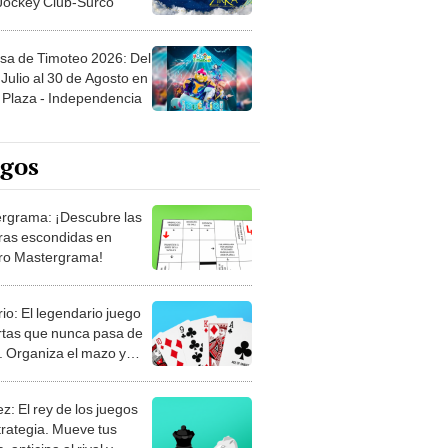
 Jockey Club-Surco
sa de Timoteo 2026: Del
Julio al 30 de Agosto en
Plaza - Independencia
egos
rgrama: ¡Descubre las
ras escondidas en
ro Mastergrama!
rio: El legendario juego
rtas que nunca pasa de
 Organiza el mazo y
stra tu habilidad.
z: El rey de los juegos
trategia. Mueve tus