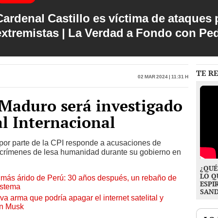
Cardenal Castillo es víctima de ataques 
extremistas | La Verdad a Fondo con Pe
TE R
02 Mar 2024 | 11:31 h
 Maduro será investigado
al Internacional
por parte de la CPI responde a acusaciones de
crímenes de lesa humanidad durante su gobierno en
¿QUÉ
LO Q
to más árido de Perú: 30 años después, un rebaño de
ESPI
istema
SAN
a arma que podría apagar el internet satelital y
on Musk