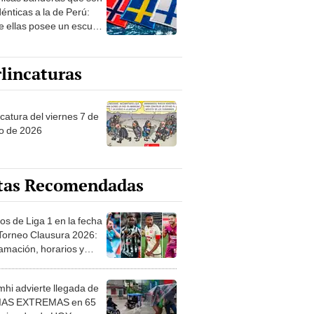
 sobre su pasado
dénticas a la de Perú:
e ellas posee un escudo
imilar
lincaturas
catura del viernes 7 de
o de 2026
tas Recomendadas
os de Liga 1 en la fecha
 Torneo Clausura 2026:
amación, horarios y
 ver
hi advierte llegada de
IAS EXTREMAS en 65