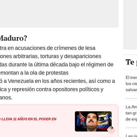
 Maduro?
ntra en acusaciones de crímenes de lesa
nes arbitrarias, torturas y desapariciones
Te 
as durante la última década bajo el régimen de
montan a la ola de protestas
El in
 a Venezuela en los años recientes, así como a
los ci
ica y represión contra opositores políticos y
salvar
reint
anos.
salvaj
La Am
desie
tan gr
más v
lleva 11 años en el poder en
de ex
encont
podrí
Las ú