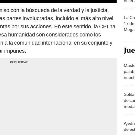
en el
o con la búsqueda de la verdad y la justicia,
s partes involucradas, incluido el más alto nivel
La Ca
17 de 
ntas por sus acciones. En este sentido, la CPI ha
Mega 
lesa humanidad son considerados como los
 a la comunidad internacional en su conjunto y
Ju
ar impunes.
Maste
palab
nuest
Solita
de ca
moda.
demue
Ajedre
de es