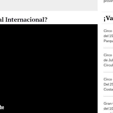
provi
¡Va
al Internacional?
Circo 
del 15
Parqu
Migue
Circo
de Jul
Círcul
Circo
Del 2
Costa
Gran 
del 10