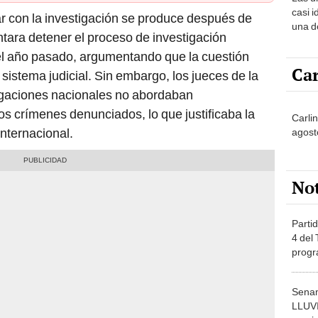
sabía
casi i
ar con la investigación se produce después de
una d
tara detener el proceso de investigación
muy s
l año pasado, argumentando que la cuestión
Car
 sistema judicial. Sin embargo, los jueces de la
igaciones nacionales no abordaban
s crímenes denunciados, lo que justificaba la
Carlin
internacional.
agost
No
Partid
4 del
progr
dónde
Senam
LLUV