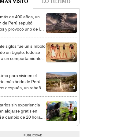
 MÁS VISTO
LO ÚLTIMO
más de 400 años, un
n de Perú sepultó
1
os y provocó uno de los
os más fríos de la
ria: sigue bajo monitoreo
te siglos fue un símbolo
do en Egipto: todo se
2
 a un comportamiento
ocos conocen
ima para vivir en el
rto más árido de Perú:
3
os después, un rebaño
amas creó un
endente ecosistema
tarios sin experiencia
n alojarse gratis en
4
 a cambio de 20 horas
bajos: así funciona el
ama para cuidar cerdos
tados