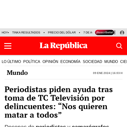
HOY
TINKA RESULTADOS
PRECIO DEL DÓLAR
7 DE AGOSTO
OLLANTA H
LO ÚLTIMO
POLÍTICA
OPINIÓN
ECONOMÍA
SOCIEDAD
MUNDO
CIE
Mundo
09 Ene 2024 | 16:03 h
Periodistas piden ayuda tras
toma de TC Televisión por
delincuentes: “Nos quieren
matar a todos”