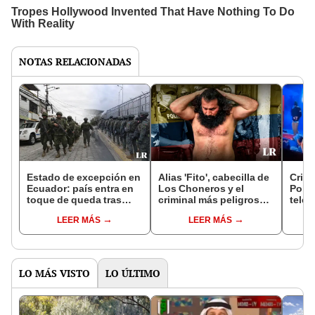
NOTAS RELACIONADAS
Estado de excepción en
Alias 'Fito', cabecilla de
Crisi
Ecuador: país entra en
Los Choneros y el
Polic
toque de queda tras
criminal más peligroso
telev
disposición de Daniel
de Ecuador, se fuga de
exce
LEER MÁS
LEER MÁS
Noboa
cárcel
LO MÁS VISTO
LO ÚLTIMO