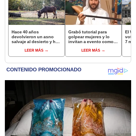
Hace 40 años
Grabó tutorial para
El WT
devolvieron un asno
golpear mujeres y lo
votac
salvaje al desierto y hoy
invitan a evento como
7 mar
está ayudando a
“experto en educación”
cont
LEER MÁS
LEER MÁS
reforestar el ecosistema
[VIDEO]
mund
de forma natural
parti
públ