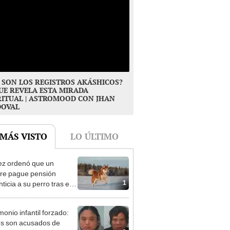
 SON LOS REGISTROS AKÁSHICOS?
UE REVELA ESTA MIRADA
RITUAL | ASTROMOOD CON JHAN
DOVAL
 MÁS VISTO
LO ÚLTIMO
ez ordenó que un
re pague pensión
1
ticia a su perro tras el
cio: el caso que marca
ecedente
monio infantil forzado:
s son acusados de