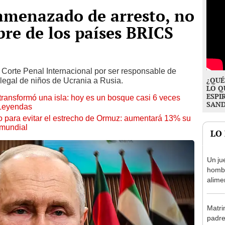
amenazado de arresto, no
bre de los países BRICS
 Corte Penal Internacional por ser responsable de
¿QUÉ
legal de niños de Ucrania a Rusia.
LO Q
ESPI
transformó una isla: hoy es un bosque casi 6 veces
SAN
 Leyendas
o para evitar el estrecho de Ormuz: aumentará 13% su
 mundial
LO
Un ju
homb
alimen
divor
un pr
Matri
padre