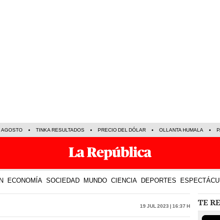
E AGOSTO
TINKA RESULTADOS
PRECIO DEL DÓLAR
OLLANTA HUMALA
P
N
ECONOMÍA
SOCIEDAD
MUNDO
CIENCIA
DEPORTES
ESPECTÁCU
TE R
19 Jul 2023 | 16:37 h