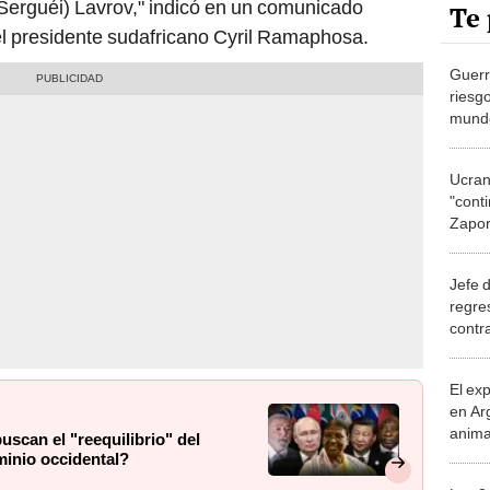
(Serguéi) Lavrov," indicó en un comunicado
Te 
l presidente sudafricano Cyril Ramaphosa.
Guerr
riesg
mund
Ucran
"cont
Zapori
nucle
Jefe 
regre
contr
presi
El ex
en Ar
anima
scan el "reequilibrio" del
bosqu
minio occidental?
Patag