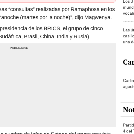
Los 3
mundo
sas “consultas” realizadas por Ramaphosa en los
vocal
s “anoche (martes por la noche)”, dijo Magwenya.
Améri
presidencia de los BRICS, el grupo de cinco
Las ú
dáfrica, Brasil, China, India y Rusia).
casi i
una d
muy s
Car
Carli
agost
No
Partid
4 del