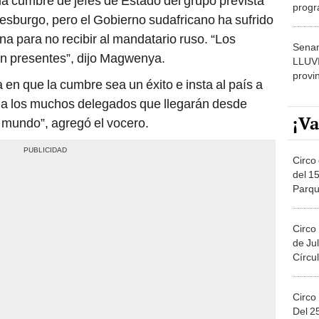
 la cumbre de jefes de Estado del grupo prevista
progr
esburgo, pero el Gobierno sudafricano ha sufrido
dónde
rna para no recibir al mandatario ruso. “Los
Senam
rán presentes”, dijo Magwenya.
LLUV
provi
en que la cumbre sea un éxito e insta al país a
a a los muchos delegados que llegarán desde
¡Va
l mundo”, agregó el vocero.
Circo 
del 15
Parqu
Migue
Circo
de Jul
Círcul
Circo
Del 2