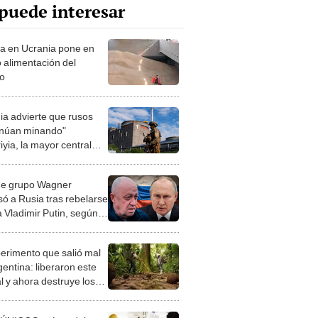
puede interesar
a en Ucrania pone en
o alimentación del
o
ia advierte que rusos
inúan minando"
yia, la mayor central
ar de Europa
de grupo Wagner
só a Rusia tras rebelarse
a Vladimir Putin, según
dente bielorruso
perimento que salió mal
gentina: liberaron este
l y ahora destruye los
es milenarios de la
onia