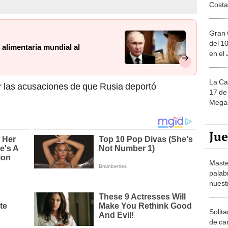
Costa
Gran 
del 10
 alimentaria mundial al
en el
La Ca
r las acusaciones de que Rusia deportó
17 de 
Mega 
Ju
Maste
palab
nuest
Solita
de ca