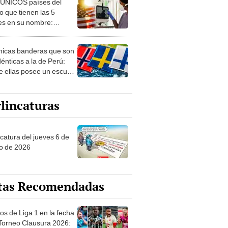
 ÚNICOS países del
 que tienen las 5
es en su nombre:
ca cuenta con uno
nicas banderas que son
dénticas a la de Perú:
e ellas posee un escudo
imilar
lincaturas
ncatura del jueves 6 de
o de 2026
tas Recomendadas
os de Liga 1 en la fecha
 Torneo Clausura 2026: