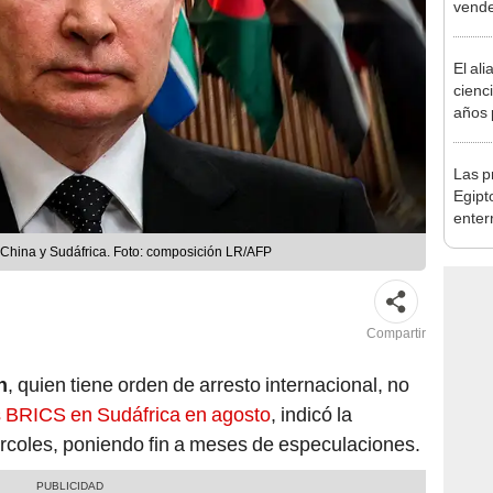
vende
mayo
El ali
cienc
años 
natur
de un
Las p
convi
Egipt
paisa
enter
revel
, China y Sudáfrica. Foto: composición LR/AFP
arcos
tumb
Compartir
n
, quien tiene orden de arresto internacional, no
s BRICS en Sudáfrica en agosto
, indicó la
ércoles, poniendo fin a meses de especulaciones.