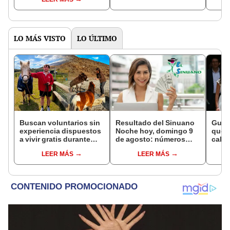
concurso?
LO MÁS VISTO
LO ÚLTIMO
Buscan voluntarios sin
Resultado del Sinuano
Gusta
experiencia dispuestos
Noche hoy, domingo 9
que 
a vivir gratis durante
de agosto: números
cabec
una semana: para
ganadores de la lotería
narco
LEER MÁS
LEER MÁS
cuidar caballos, burros
de Colombia
y acu
y otros animales
imped
rescatados en un
refugio por 2 horas