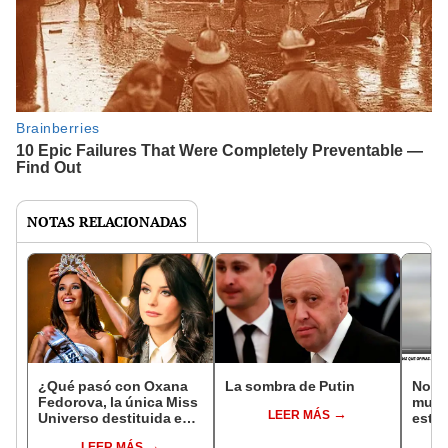
NOTAS RELACIONADAS
¿Qué pasó con Oxana
La sombra de Putin
No, e
Fedorova, la única Miss
muest
LEER MÁS
Universo destituida en
está
la historia del
armam
LEER MÁS