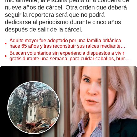
Inicialmente, la Fiscalía pedía una condena de
nueve años de cárcel. Otra orden que deberá
seguir la reportera será que no podrá
dedicarse al periodismo durante cinco años
después de salir de la cárcel.
Adulto mayor fue adoptado por una familia británica
hace 65 años y tras reconstruir sus raíces mediante
ADN ocurre lo inesperado: “Fue como encontrar una
Buscan voluntarios sin experiencia dispuestos a vivir
aguja en un pajar”
gratis durante una semana: para cuidar caballos, burros
y otros animales rescatados en un refugio por 2 horas