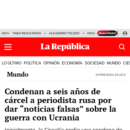
HOY
TINKA RESULTADOS
ALEJANDRO TOLEDO
KENJI FUJIMORI
PRECIO
LO ÚLTIMO
POLÍTICA
OPINIÓN
ECONOMÍA
SOCIEDAD
MUNDO
CIE
Mundo
15 Feb 2023 | 23:12 h
Condenan a seis años de
cárcel a periodista rusa por
dar “noticias falsas” sobre la
guerra con Ucrania