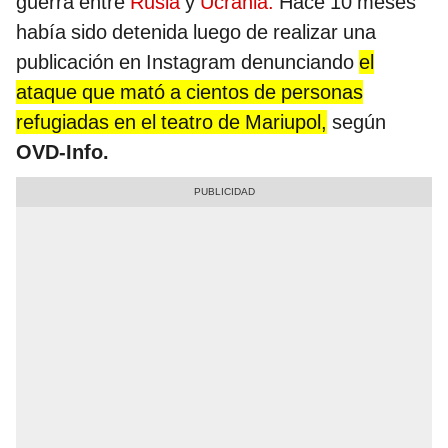
guerra entre
Rusia
y
Ucrania.
Hace 10 meses
había sido detenida luego de realizar una
publicación en Instagram denunciando
el
ataque que mató a cientos de personas
refugiadas en el teatro de Mariupol,
según
OVD-Info.