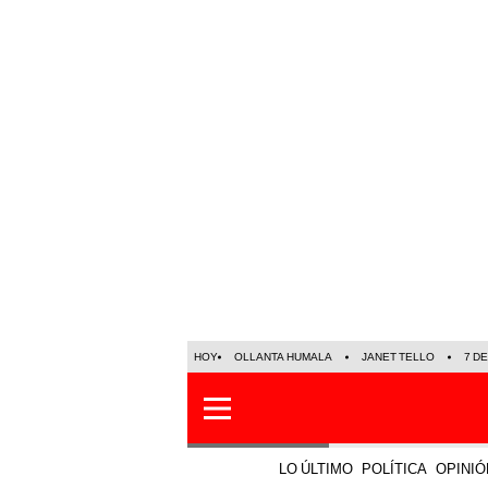
HOY
OLLANTA HUMALA
JANET TELLO
7 D
LO ÚLTIMO
POLÍTICA
OPINIÓ
Mundo