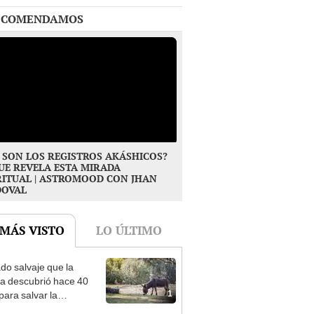
 SON LOS REGISTROS AKÁSHICOS?
UE REVELA ESTA MIRADA
RITUAL | ASTROMOOD CON JHAN
DOVAL
 MÁS VISTO
LO ÚLTIMO
ado salvaje que la
ia descubrió hace 40
1
para salvar la
aleza: la reintroducción
 asno salvaje está
rtiendo el desierto en un
: moros en la costa, por
je con más vida
 Lauer