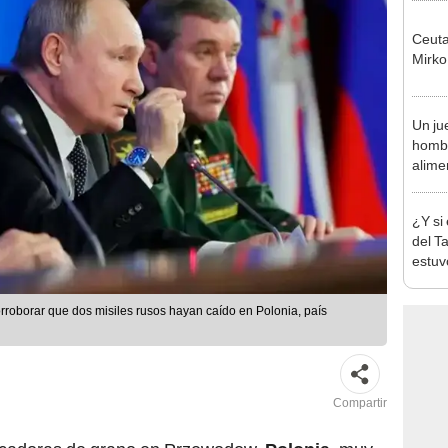
Un ju
homb
alimen
divor
un pr
¿Y si
del T
estuv
pensa
reabr
rroborar que dos misiles rusos hayan caído en Polonia, país
Atahu
Compartir
secadoras de grano en Przewodow,
Polonia
, muy
, han generado enorme
tensión en la zona de
el impacto es de dos personas fallecidas.