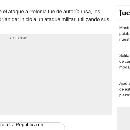
n dar inicio a un ataque militar, utilizando sus
Maste
palab
nuest
Solita
de ca
moda.
demue
Ajedre
de es
piezas
consi
ero a La República en
le