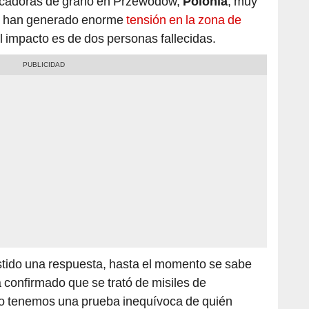
stido una respuesta, hasta el momento se sabe
 confirmado que se trató de misiles de
no tenemos una prueba inequívoca de quién
ión está en marcha. Era muy probablemente de
datario polaco en horas recientes.