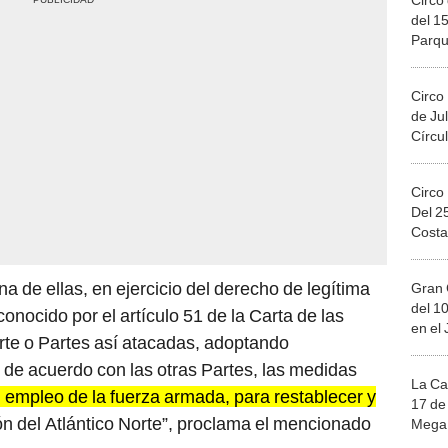
Circo
de Jul
Círcul
Circo
Del 2
Costa
na de ellas, en ejercicio del derecho de legítima
Gran 
del 10
conocido por el artículo 51 de la Carta de las
en el
arte o Partes así atacadas, adoptando
de acuerdo con las otras Partes, las medidas
La Ca
l empleo de la fuerza armada, para restablecer y
17 de 
ón del Atlántico Norte”, proclama el mencionado
Mega 
Ju
el ataque a Polonia fue de autoría rusa, los