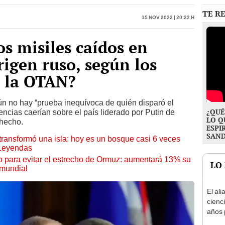
os misiles caídos en
rigen ruso, según los
e la OTAN?
n no hay “prueba inequívoca de quién disparó el
¿QUÉ
ncias caerían sobre el país liderado por Putin de
LO Q
 hecho.
ESPI
SAN
transformó una isla: hoy es un bosque casi 6 veces
 Leyendas
o para evitar el estrecho de Ormuz: aumentará 13% su
LO
 mundial
El ali
cienc
años 
natur
de un
convi
Ceuta
paisa
Mirko