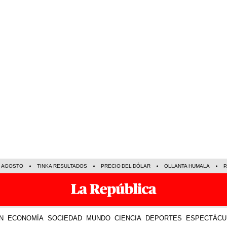
E AGOSTO
TINKA RESULTADOS
PRECIO DEL DÓLAR
OLLANTA HUMALA
P
N
ECONOMÍA
SOCIEDAD
MUNDO
CIENCIA
DEPORTES
ESPECTÁCU
TE R
15 Nov 2022 | 20:22 h