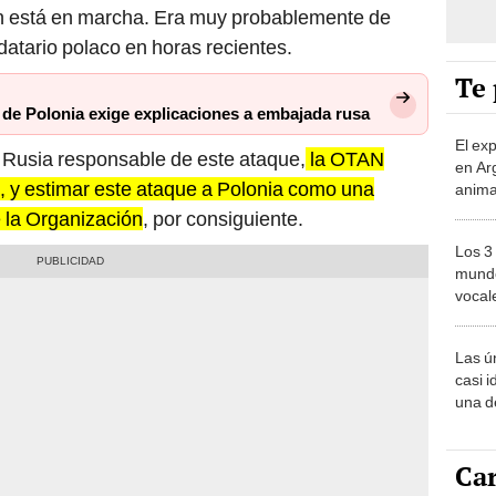
Te 
 de Polonia exige explicaciones a embajada rusa
El ex
 Rusia responsable de este ataque,
la OTAN
en Ar
5, y estimar este ataque a Polonia como una
anima
bosqu
 la Organización
, por consiguiente.
Patag
Los 3
mundo
vocal
Améri
Las ú
casi i
una d
muy s
Car
Carli