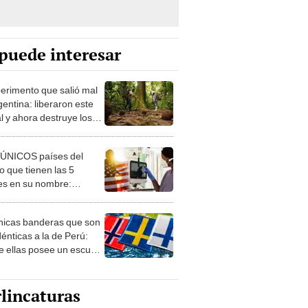
puede interesar
perimento que salió mal
gentina: liberaron este
l y ahora destruye los
es milenarios de la
onia
 ÚNICOS países del
 que tienen las 5
es en su nombre:
ca cuenta con uno
nicas banderas que son
dénticas a la de Perú:
e ellas posee un escudo
imilar
lincaturas
ncatura del jueves 6 de