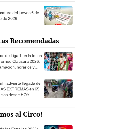
o de 2026
tas Recomendadas
os de Liga 1 en la fecha
 Torneo Clausura 2026:
amación, horarios y
 ver
hi advierte llegada de
IAS EXTREMAS en 65
ncias desde HOY
mos al Circo!
de las Estrellas 2026:
 Julio al 30 Agosto.
e de las Leyendas - San
l