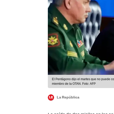
El Pentágono dijo el martes que no puede co
miembro de la OTAN. Foto: AFP
La República
La caída de dos misiles en las 
cerca de la frontera con
Ucrania
conflicto
. El efecto causado por 