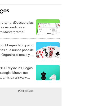
rgrama: ¡Descubre las
ras escondidas en
ro Mastergrama!
rio: El legendario juego
rtas que nunca pasa de
 Organiza el mazo y
stra tu habilidad.
z: El rey de los juegos
trategia. Mueve tus
, anticipa al rival y
gue el jaque mate.