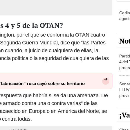
agost
os 4 y 5 de la OTAN?
hington, por el que se conforma la OTAN cuatro
No
Segunda Guerra Mundial, dice que “las Partes
n cuando, a juicio de cualquiera de ellas, la
Partid
dencia política o la seguridad de cualquiera de las
4 del
progr
dónde
fabricación” rusa cayó sobre su territorio
Senam
LLUV
la respuesta que habría si se da una amenaza. De
provi
 armado contra una o contra varias” de las
caecido en Europa o en América del Norte, se
¡Va
 contra todas.
Circo 
del 15
Parqu
Migue