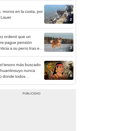
2
ez ordenó que un
re pague pensión
3
ticia a su perro tras el
cio: el caso que marca
ecedente
 el tesoro más buscado
ahuantinsuyo nunca
4
o donde todos
ban? Una nueva teoría
e el misterio de
alpa