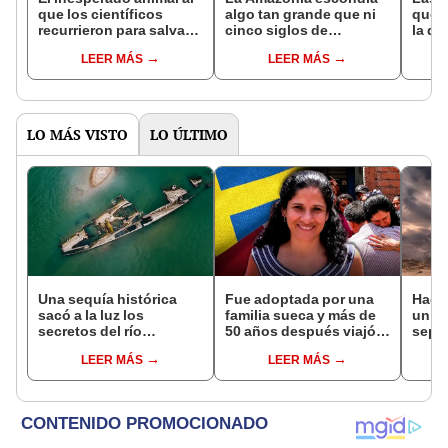
que los científicos
algo tan grande que ni
que s
recurrieron para salvar
cinco siglos de
la de
la naturaleza: la
exploraciones lograron
pose
LEER MÁS
LEER MÁS
reintroducción de un
encontrarlo: el hallazgo
simil
asno salvaje está
podría cambiar todo lo
convirtiendo el desierto
que se sabía sobre su
en un paisaje con más
pasado
vida
LO MÁS VISTO
LO ÚLTIMO
Una sequía histórica
Fue adoptada por una
Hace
sacó a la luz los
familia sueca y más de
un vo
secretos del río
50 años después viajó a
sepul
Danubio: barcos de la
Sudamérica en busca de
prov
LEER MÁS
LEER MÁS
Segunda Guerra
sus raíces: "Encontré
veran
Mundial, fósiles de
esa parte faltante"
histo
mamut y más
moni