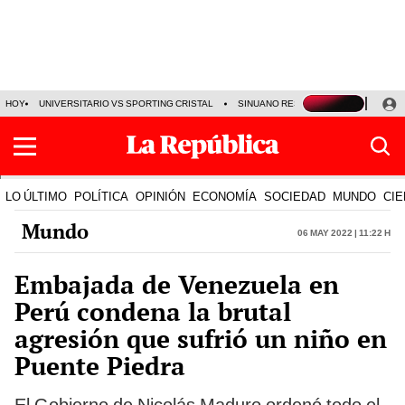
HOY
UNIVERSITARIO VS SPORTING CRISTAL
SINUANO RESULTADOS HOY
CA
LO ÚLTIMO
POLÍTICA
OPINIÓN
ECONOMÍA
SOCIEDAD
MUNDO
CIE
Mundo
06 May 2022 | 11:22 h
Embajada de Venezuela en
Perú condena la brutal
agresión que sufrió un niño en
Puente Piedra