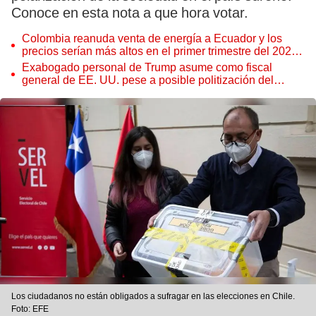
Conoce en esta nota a que hora votar.
Colombia reanuda venta de energía a Ecuador y los
precios serían más altos en el primer trimestre del 2027,
según Cenace
Exabogado personal de Trump asume como fiscal
general de EE. UU. pese a posible politización del
Departamento de Justicia
Los ciudadanos no están obligados a sufragar en las elecciones en Chile.
Foto: EFE