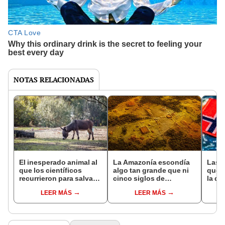
NOTAS RELACIONADAS
El inesperado animal al
La Amazonía escondía
Las 
que los científicos
algo tan grande que ni
que s
recurrieron para salvar
cinco siglos de
la de
la naturaleza: la
exploraciones lograron
pose
LEER MÁS
LEER MÁS
reintroducción de un
encontrarlo: el hallazgo
simil
asno salvaje está
podría cambiar todo lo
convirtiendo el desierto
que se sabía sobre su
en un paisaje con más
pasado