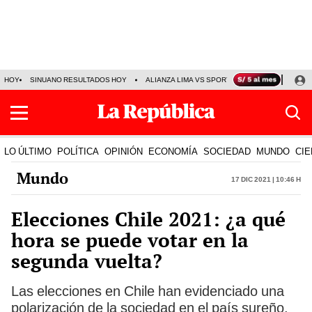
HOY
SINUANO RESULTADOS HOY
ALIANZA LIMA VS SPORT BOYS
JORGE MES
LO ÚLTIMO
POLÍTICA
OPINIÓN
ECONOMÍA
SOCIEDAD
MUNDO
CIE
Mundo
17 Dic 2021 | 10:46 h
Elecciones Chile 2021: ¿a qué
hora se puede votar en la
segunda vuelta?
Las elecciones en Chile han evidenciado una
polarización de la sociedad en el país sureño.