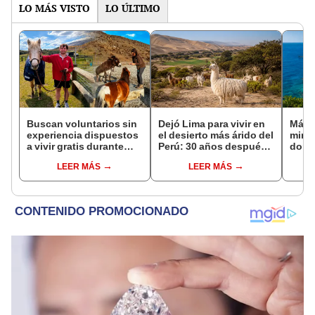
vida
LO MÁS VISTO
LO ÚLTIMO
Buscan voluntarios sin
Dejó Lima para vivir en
Más 
experiencia dispuestos
el desierto más árido del
miner
a vivir gratis durante
Perú: 30 años después,
dond
una semana: para
su rebaño de llamas
Navi
LEER MÁS
LEER MÁS
cuidar caballos, burros
creó un sorprendente
santu
y otros animales
ecosistema
desti
rescatados en un
mund
refugio por 2 horas