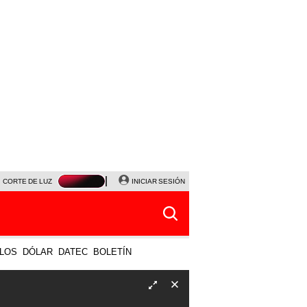
CORTE DE LUZ
VIERNES 7 DE AGOSTO
INICIAR SESIÓN
ALBERTO BENAVIDES
NALDY SALD
LOS
DÓLAR
DATEC
BOLETÍN