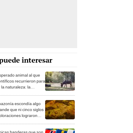
puede interesar
esperado animal al que
entíficos recurrieron para
 la naturaleza: la
roducción de un asno
e está convirtiendo el
azonía escondía algo
rto en un paisaje con
ande que ni cinco siglos
ida
ploraciones lograron
rarlo: el hallazgo
a cambiar todo lo que se
nicas banderas que son