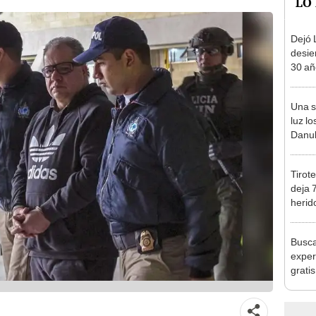
LO
Dejó L
desie
30 añ
de ll
sorpr
Una s
luz lo
Danub
Segun
fósil
Tirot
deja 
herid
entre
Busca
exper
grati
para 
otros
un re