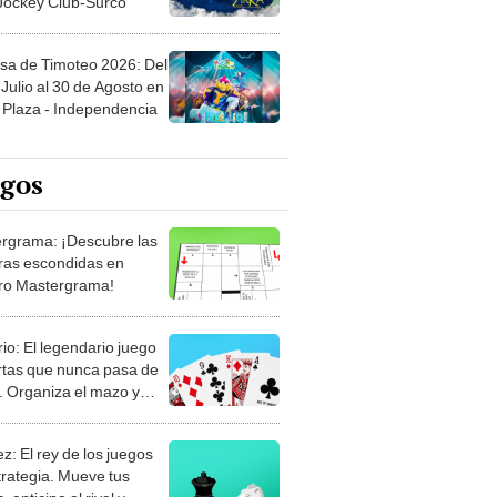
 Jockey Club-Surco
sa de Timoteo 2026: Del
Julio al 30 de Agosto en
Plaza - Independencia
egos
rgrama: ¡Descubre las
ras escondidas en
ro Mastergrama!
rio: El legendario juego
rtas que nunca pasa de
 Organiza el mazo y
stra tu habilidad.
z: El rey de los juegos
trategia. Mueve tus