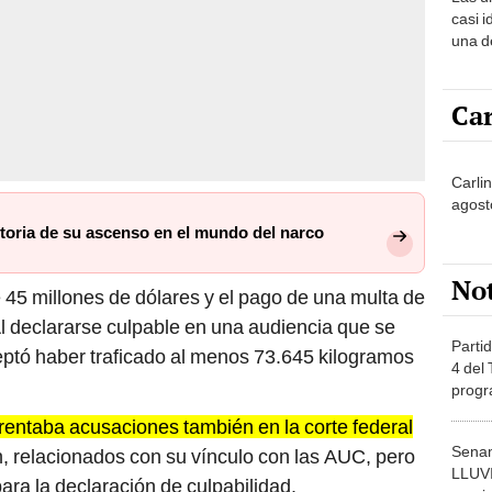
sabía
casi i
una d
muy s
Car
Carlin
agost
istoria de su ascenso en el mundo del narco
No
45 millones de dólares y el pago de una multa de
Al declararse culpable en una audiencia que se
Partid
eptó haber traficado al menos 73.645 kilogramos
4 del
progr
dónde
rentaba acusaciones también en la corte federal
Senam
, relacionados con su vínculo con las AUC, pero
LLUV
para la declaración de culpabilidad.