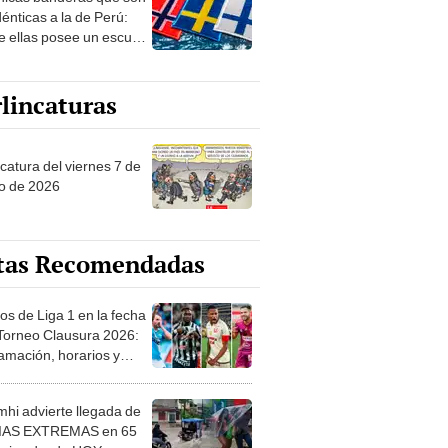
 sobre su pasado
dénticas a la de Perú:
e ellas posee un escudo
imilar
lincaturas
catura del viernes 7 de
o de 2026
tas Recomendadas
os de Liga 1 en la fecha
 Torneo Clausura 2026:
amación, horarios y
 ver
hi advierte llegada de
IAS EXTREMAS en 65