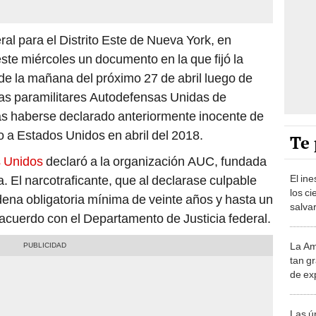
ral para el Distrito Este de Nueva York, en
este miércoles un documento en la que fijó la
 de la mañana del próximo 27 de abril luego de
las paramilitares Autodefensas Unidas de
ras haberse declarado anteriormente inocente de
o a Estados Unidos en abril del 2018.
Te 
s Unidos
declaró a la organización AUC, fundada
. El narcotraficante, que al declarase culpable
El in
los ci
ondena obligatoria mínima de veinte años y hasta un
salvar
cuerdo con el Departamento de Justicia federal.
reint
salvaj
La Am
desie
tan gr
más v
de ex
encont
podrí
Las ú