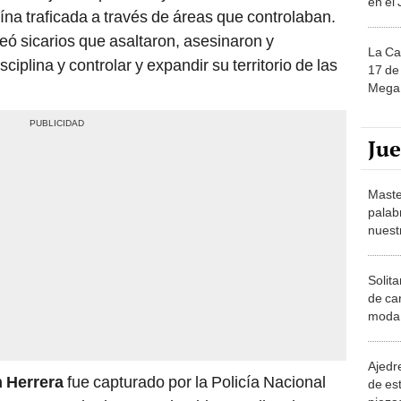
en el
ína traficada a través de áreas que controlaban.
ó sicarios que asaltaron, asesinaron y
La Ca
iplina y controlar y expandir su territorio de las
17 de 
Mega 
Ju
Maste
palab
nuest
Solita
de ca
moda.
demue
Ajedre
 Herrera
fue capturado por la Policía Nacional
de es