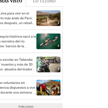
 MÁS VISTO
LO ÚLTIMO
ima para vivir en el
rto más árido de Perú:
1
os después, un rebaño
amas creó un
endente ecosistema
equía histórica sacó a la
s secretos del río
2
io: barcos de la
da Guerra Mundial,
es de mamut y más
eo escolar en Tailandia
7 muertos y más de 30
3
os: abuelos del tirador
 las víctimas
n voluntarios sin
iencia dispuestos a vivir
4
s durante una semana:
cuidar caballos, burros y
 animales rescatados en
fugio por 2 horas