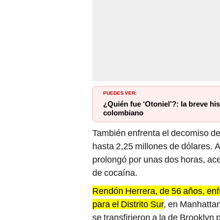
PUEDES VER:
¿Quién fue ‘Otoniel’?: la breve h
colombiano
También enfrenta el decomiso de 
hasta 2,25 millones de dólares. 
prolongó por unas dos horas, ac
de cocaína.
Rendón Herrera, de 56 años, enf
para el Distrito Sur
, en Manhattan
se transfirieron a la de Brooklyn 