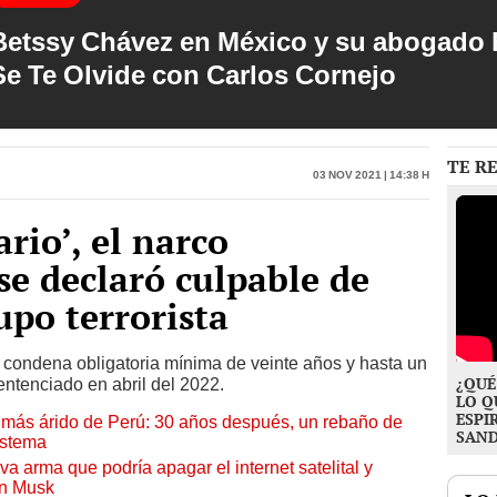
Betssy Chávez en México y su abogado h
Se Te Olvide con Carlos Cornejo
TE R
03 Nov 2021 | 14:38 h
rio’, el narco
e declaró culpable de
upo terrorista
condena obligatoria mínima de veinte años y hasta un
¿QUÉ
ntenciado en abril del 2022.
LO Q
ESPI
to más árido de Perú: 30 años después, un rebaño de
SAN
istema
a arma que podría apagar el internet satelital y
on Musk