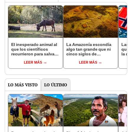
El inesperado animal al
La Amazonía escondía
Las 
que los científicos
algo tan grande que ni
que s
recurrieron para salvar
cinco siglos de
la de
la naturaleza: la
exploraciones lograron
pose
LEER MÁS
LEER MÁS
reintroducción de un
encontrarlo: el hallazgo
simil
asno salvaje está
podría cambiar todo lo
convirtiendo el desierto
que se sabía sobre su
en un paisaje con más
pasado
vida
LO MÁS VISTO
LO ÚLTIMO