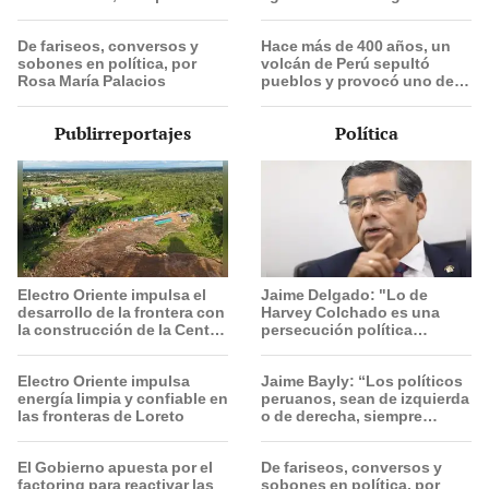
encuentran la manera de
de la lotería de Colombia
decepcionarte”
De fariseos, conversos y
Hace más de 400 años, un
sobones en política, por
volcán de Perú sepultó
Rosa María Palacios
pueblos y provocó uno de
los veranos más fríos de la
historia: sigue bajo
Publirreportajes
Política
monitoreo
Electro Oriente impulsa el
Jaime Delgado: "Lo de
desarrollo de la frontera con
Harvey Colchado es una
la construcción de la Central
persecución política
Solar de San Antonio del
horrible”
Estrecho
Electro Oriente impulsa
Jaime Bayly: “Los políticos
energía limpia y confiable en
peruanos, sean de izquierda
las fronteras de Loreto
o de derecha, siempre
encuentran la manera de
decepcionarte”
El Gobierno apuesta por el
De fariseos, conversos y
factoring para reactivar las
sobones en política, por