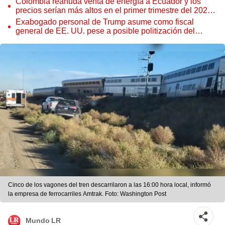
Colombia reanuda venta de energía a Ecuador y los
precios serían más altos en el primer trimestre del 2027,
según Cenace
Exabogado personal de Trump asume como fiscal
general de EE. UU. pese a posible politización del
Departamento de Justicia
Cinco de los vagones del tren descarrilaron a las 16:00 hora local, informó
la empresa de ferrocarriles Amtrak. Foto: Washington Post
Mundo LR