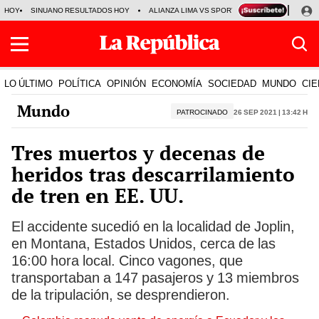
HOY
SINUANO RESULTADOS HOY
ALIANZA LIMA VS SPORT BOYS
JORGE MES
LO ÚLTIMO
POLÍTICA
OPINIÓN
ECONOMÍA
SOCIEDAD
MUNDO
CIE
Mundo
PATROCINADO
26 Sep 2021 | 13:42 h
Tres muertos y decenas de
heridos tras descarrilamiento
de tren en EE. UU.
El accidente sucedió en la localidad de Joplin,
en Montana, Estados Unidos, cerca de las
16:00 hora local. Cinco vagones, que
transportaban a 147 pasajeros y 13 miembros
de la tripulación, se desprendieron.