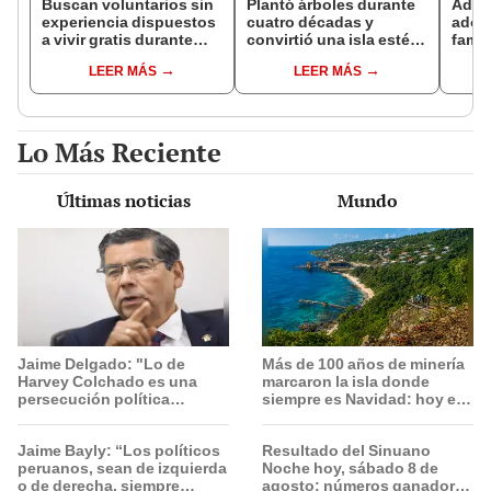
Buscan voluntarios sin
Plantó árboles durante
Adul
experiencia dispuestos
cuatro décadas y
adop
a vivir gratis durante
convirtió una isla estéril
famil
una semana: para
en un inmenso bosque:
años 
LEER MÁS
LEER MÁS
cuidar caballos, burros
hoy supera casi seis
sus r
y otros animales
veces al Parque de las
ADN o
rescatados en un
Leyendas.
ines
refugio por 2 horas
encon
Lo Más Reciente
un pa
Últimas noticias
Mundo
Jaime Delgado: "Lo de
Más de 100 años de minería
Harvey Colchado es una
marcaron la isla donde
persecución política
siempre es Navidad: hoy es
horrible”
un santuario natural y
destino turístico mundial
Jaime Bayly: “Los políticos
Resultado del Sinuano
peruanos, sean de izquierda
Noche hoy, sábado 8 de
o de derecha, siempre
agosto: números ganadores