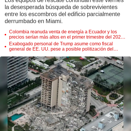
Los equipos de rescate continúan este viernes
la desesperada búsqueda de sobrevivientes
entre los escombros del edificio parcialmente
derrumbado en Miami.
Colombia reanuda venta de energía a Ecuador y los
precios serían más altos en el primer trimestre del 2027,
según Cenace
Exabogado personal de Trump asume como fiscal
general de EE. UU. pese a posible politización del
Departamento de Justicia