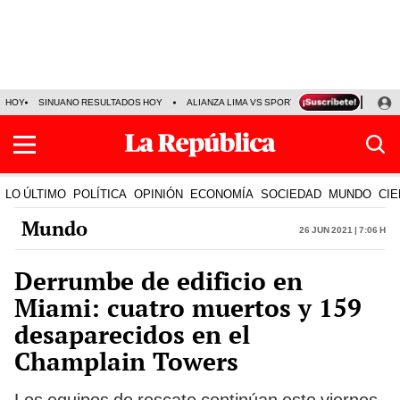
HOY
SINUANO RESULTADOS HOY
ALIANZA LIMA VS SPORT BOYS
JORGE MES
LO ÚLTIMO
POLÍTICA
OPINIÓN
ECONOMÍA
SOCIEDAD
MUNDO
CIE
Mundo
26 Jun 2021 | 7:06 h
Derrumbe de edificio en
Miami: cuatro muertos y 159
desaparecidos en el
Champlain Towers