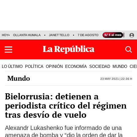
HOY
OLLANTA HUMALA
JANET TELLO
7 DE AGOSTO
TINKA RESULTADOS
LO ÚLTIMO
POLÍTICA
OPINIÓN
ECONOMÍA
SOCIEDAD
MUNDO
CIE
Mundo
23 May 2021 | 22:36 h
Bielorrusia: detienen a
periodista crítico del régimen
tras desvío de vuelo
Alexandr Lukashenko fue informado de una
amenaza de bomba y “dio la orden de dar la