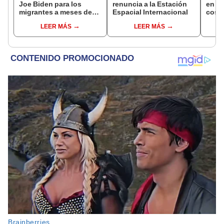
Joe Biden para los
renuncia a la Estación
en el
migrantes a meses de
Espacial Internacional
costa
dejar la presidencia de
dóla
LEER MÁS
LEER MÁS
Estados Unidos