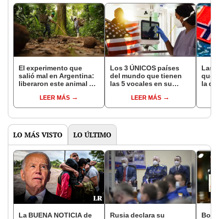
El experimento que
Los 3 ÚNICOS países
Las 
salió mal en Argentina:
del mundo que tienen
que s
liberaron este animal y
las 5 vocales en su
la de
ahora destruye los
nombre: América cuenta
pose
LEER MÁS
LEER MÁS
bosques milenarios de
con uno
simil
la Patagonia
LO MÁS VISTO
LO ÚLTIMO
La BUENA NOTICIA de
Rusia declara su
Botel