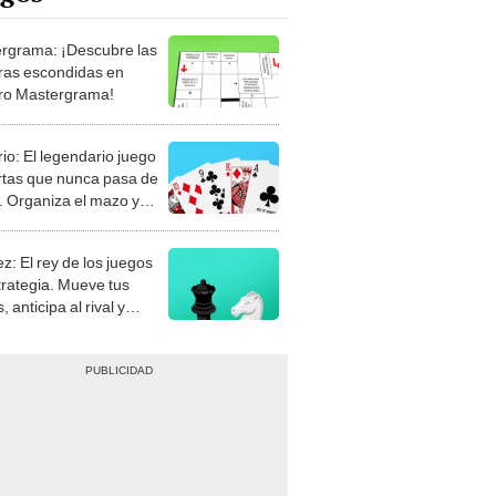
rgrama: ¡Descubre las
ras escondidas en
ro Mastergrama!
rio: El legendario juego
rtas que nunca pasa de
 Organiza el mazo y
stra tu habilidad.
z: El rey de los juegos
trategia. Mueve tus
, anticipa al rival y
gue el jaque mate.