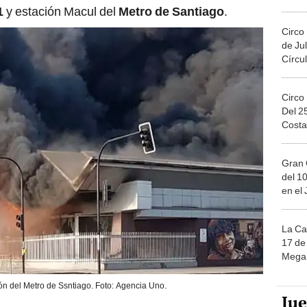
1
y estación Macul del
Metro de Santiago
.
Circo
de Jul
Círcul
Circo
Del 2
Costa
Gran 
del 10
en el
La Ca
17 de 
Mega 
ón del Metro de Ssntiago. Foto: Agencia Uno.
Ju