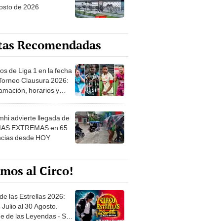
osto de 2026
tas Recomendadas
os de Liga 1 en la fecha
 Torneo Clausura 2026:
amación, horarios y
 ver
hi advierte llegada de
IAS EXTREMAS en 65
ncias desde HOY
mos al Circo!
de las Estrellas 2026:
 Julio al 30 Agosto.
e de las Leyendas - San
l