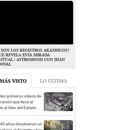
 SON LOS REGISTROS AKÁSHICOS?
UE REVELA ESTA MIRADA
RITUAL | ASTROMOOD CON JHAN
DOVAL
 MÁS VISTO
LO ÚLTIMO
den primeros videos de
ración que llevó al
1
io al líder del Estado
ico
40 años devolvieron un
salvaje al desierto y hoy