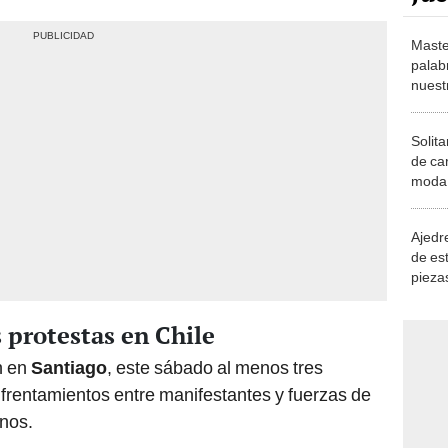
Maste
palab
nuest
Solita
de ca
moda.
demue
Ajedre
de es
piezas
consi
s protestas en Chile
n en
Santiago
, este sábado al menos tres
frentamientos entre manifestantes y fuerzas de
nos.