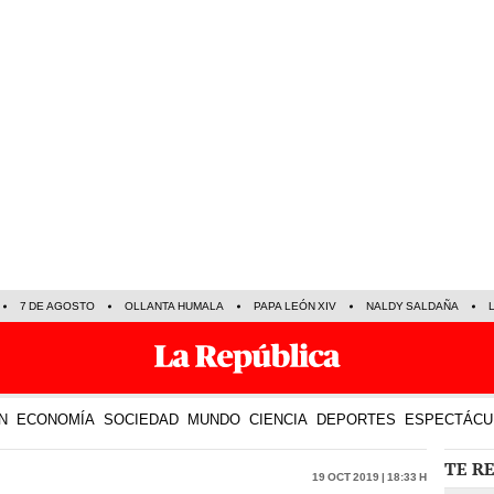
7 DE AGOSTO
OLLANTA HUMALA
PAPA LEÓN XIV
NALDY SALDAÑA
N
ECONOMÍA
SOCIEDAD
MUNDO
CIENCIA
DEPORTES
ESPECTÁCU
TE R
19 Oct 2019 | 18:33 h