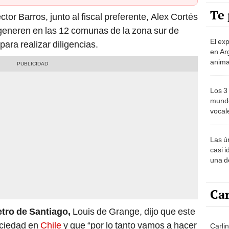
Te 
ctor Barros, junto al fiscal preferente, Alex Cortés
 generen en las 12 comunas de la zona sur de
El ex
para realizar diligencias.
en Ar
anima
bosqu
Patag
Los 3
mundo
vocal
Améri
Las ú
casi i
una d
muy s
Car
tro de Santiago,
Louis de Grange, dijo que este
sociedad en
Chile
y que “por lo tanto vamos a hacer
Carli