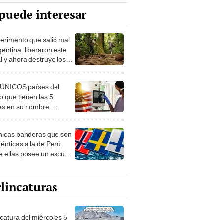
puede interesar
perimento que salió mal
gentina: liberaron este
l y ahora destruye los
es milenarios de la
onia
 ÚNICOS países del
 que tienen las 5
es en su nombre:
ca cuenta con uno
nicas banderas que son
dénticas a la de Perú:
e ellas posee un escudo
imilar
lincaturas
ncatura del miércoles 5