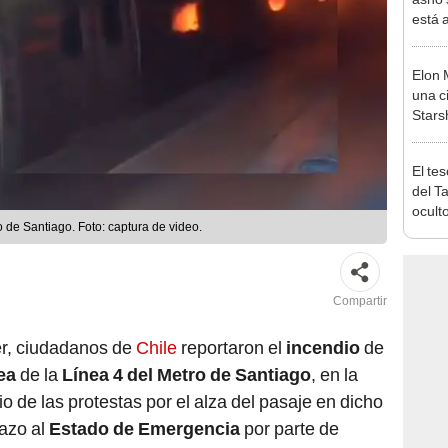
está 
ecosi
Elon 
una c
Stars
lanza
El te
del T
ocult
o de Santiago. Foto: captura de video.
docum
nueva
Compartir
ter, ciudadanos de
Chile
reportaron el
incendio
de
ea
de la
Línea 4 del Metro de Santiago
, en la
 de las protestas por el alza del pasaje en dicho
hazo al
Estado de Emergencia
por parte de