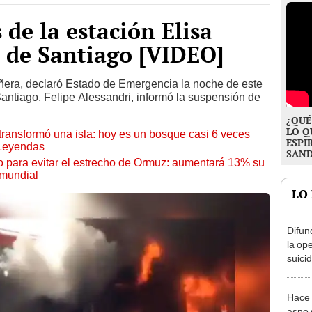
e la estación Elisa
 de Santiago [VIDEO]
iñera, declaró Estado de Emergencia la noche de este
Santiago, Felipe Alessandri, informó la suspensión de
¿QUÉ
LO Q
transformó una isla: hoy es un bosque casi 6 veces
ESPI
 Leyendas
SAN
o para evitar el estrecho de Ormuz: aumentará 13% su
 mundial
LO
Difun
la ope
suicid
Islám
Hace 
asno 