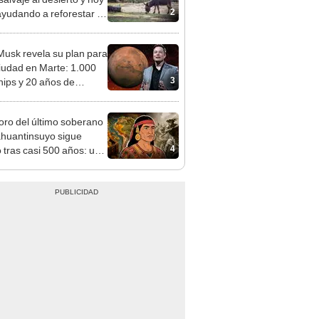
2
ayudando a reforestar el
stema de forma natural
Musk revela su plan para
iudad en Marte: 1.000
3
hips y 20 años de
mientos desde EE. UU.
soro del último soberano
ahuantinsuyo sigue
4
o tras casi 500 años: un
ental plantea una
 teoría