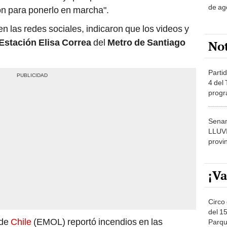
de ag
ón para ponerlo en marcha".
 en las redes sociales, indicaron que los videos y
Estación Elisa Correa
del
Metro de Santiago
No
Partid
4 del
progr
dónde
Senam
LLUV
provi
¡Va
Circo 
del 15
de
Chile
(EMOL) reportó incendios en las
Parqu
Migue