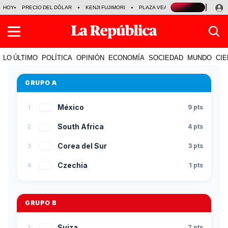
HOY
PRECIO DEL DÓLAR
KENJI FUJIMORI
PLAZA VEA
FERIADOS
KE
LO ÚLTIMO
POLÍTICA
OPINIÓN
ECONOMÍA
SOCIEDAD
MUNDO
CIE