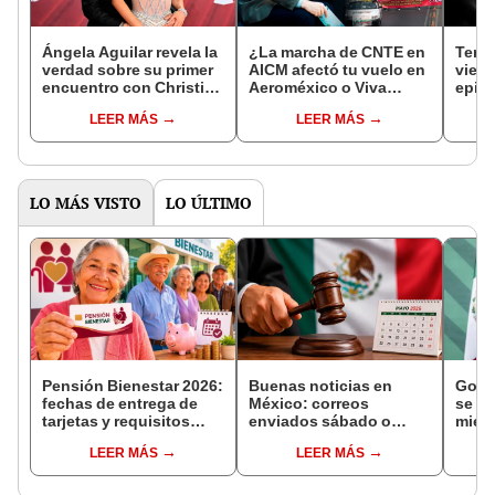
Ángela Aguilar revela la
¿La marcha de CNTE en
Temb
verdad sobre su primer
AICM afectó tu vuelo en
viern
encuentro con Christian
Aeroméxico o Viva
epice
Nodal y niega que fue a
Aerobus? Estas son las
del ú
LEER MÁS
LEER MÁS
los 13 años
medidas que tomaron
el Se
para ayudar a los
Naci
viajeros
LO MÁS VISTO
LO ÚLTIMO
Pensión Bienestar 2026:
Buenas noticias en
Gobe
fechas de entrega de
México: correos
se se
tarjetas y requisitos
enviados sábado o
mien
para nuevos
domingo en juicios de
inves
LEER MÁS
LEER MÁS
beneficiarios
amparo serán válidos
narco
desde el siguiente día
cont
hábil