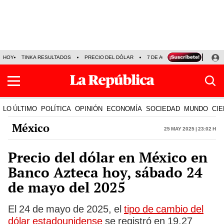
HOY
TINKA RESULTADOS
PRECIO DEL DÓLAR
7 DE AGOSTO
OLLANTA H
LO ÚLTIMO
POLÍTICA
OPINIÓN
ECONOMÍA
SOCIEDAD
MUNDO
CIE
México
25 May 2025 | 23:02 h
Precio del dólar en México en
Banco Azteca hoy, sábado 24
de mayo del 2025
El 24 de mayo de 2025, el
tipo de cambio del
dólar estadounidense
se registró en 19.27