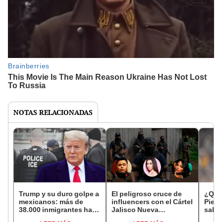
NOTAS RELACIONADAS
Trump y su duro golpe a
El peligroso cruce de
¿Qué
mexicanos: más de
influencers con el Cártel
Pierr
38.000 inmigrantes han
Jalisco Nueva
sabe 
sido expulsados de
Generación (CJNG):
de Ti