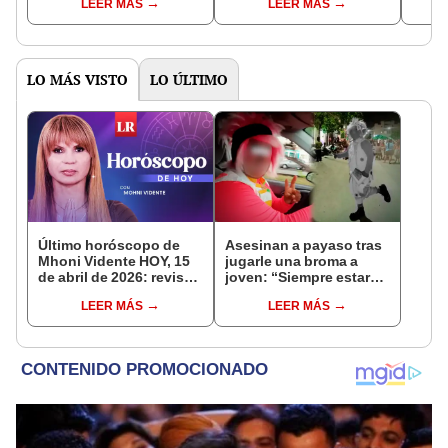
LEER MÁS
LEER MÁS
EEUU durante su
estos son los
semif
gobierno
personajes que fueron
MX 2
vinculados con este
grupo
LO MÁS VISTO
LO ÚLTIMO
Último horóscopo de
Asesinan a payaso tras
Mhoni Vidente HOY, 15
jugarle una broma a
de abril de 2026: revisa
joven: “Siempre estarás
las predicciones de tu
en nuestro corazón”
LEER MÁS
LEER MÁS
signo y entérate si te
espera un día
afortunado