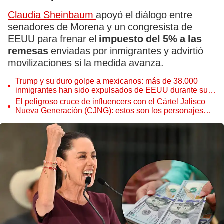
Claudia Sheinbaum
apoyó el diálogo entre
senadores de Morena y un congresista de
EEUU para frenar el
impuesto del 5% a las
remesas
enviadas por inmigrantes y advirtió
movilizaciones si la medida avanza.
Trump y su duro golpe a mexicanos: más de 38.000
inmigrantes han sido expulsados de EEUU durante su
gobierno
El peligroso cruce de influencers con el Cártel Jalisco
Nueva Generación (CJNG): estos son los personajes
que fueron vinculados con este grupo