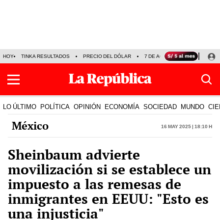
HOY
TINKA RESULTADOS
PRECIO DEL DÓLAR
7 DE AGOSTO
OLLANTA H
LO ÚLTIMO
POLÍTICA
OPINIÓN
ECONOMÍA
SOCIEDAD
MUNDO
CIE
México
16 May 2025 | 18:10 h
Sheinbaum advierte
movilización si se establece un
impuesto a las remesas de
inmigrantes en EEUU: "Esto es
una injusticia"