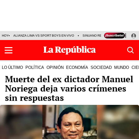
HOY
ALIANZA LIMA VS SPORT BOYS EN VIVO
SINUANO RESULTADOS HOY
JO
LO ÚLTIMO
POLÍTICA
OPINIÓN
ECONOMÍA
SOCIEDAD
MUNDO
CIE
Muerte del ex dictador Manuel
Noriega deja varios crímenes
sin respuestas