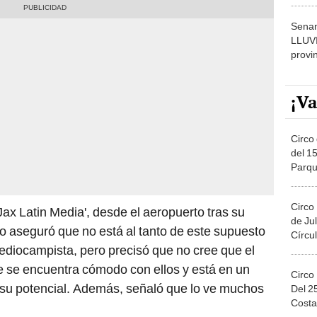
dónde
Senam
LLUV
provi
¡Va
Circo 
del 15
Parqu
Migue
Circo
ax Latin Media', desde el aeropuerto tras su
de Jul
no aseguró que no está al tanto de este supuesto
Círcul
ediocampista, pero precisó que no cree que el
ue se encuentra cómodo con ellos y está en un
Circo
 su potencial. Además, señaló que lo ve muchos
Del 2
Costa