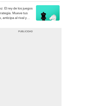
z: El rey de los juegos
trategia. Mueve tus
, anticipa al rival y
gue el jaque mate.