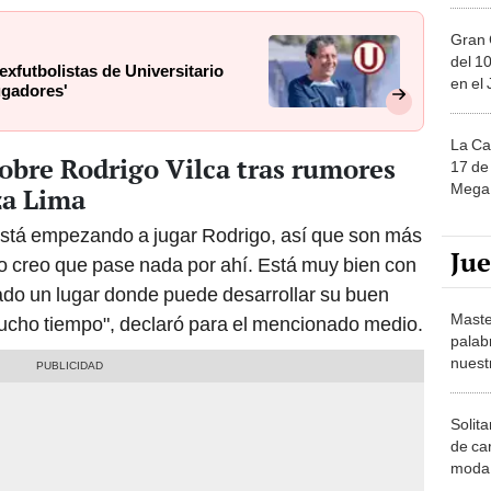
Gran 
del 10
exfutbolistas de Universitario
en el
ugadores'
La Ca
obre Rodrigo Vilca tras rumores
17 de 
Mega 
za Lima
está empezando a jugar Rodrigo, así que son más
Ju
o creo que pase nada por ahí. Está muy bien con
rado un lugar donde puede desarrollar su buen
Maste
mucho tiempo", declaró para el mencionado medio.
palab
nuest
Solita
de ca
moda.
demue