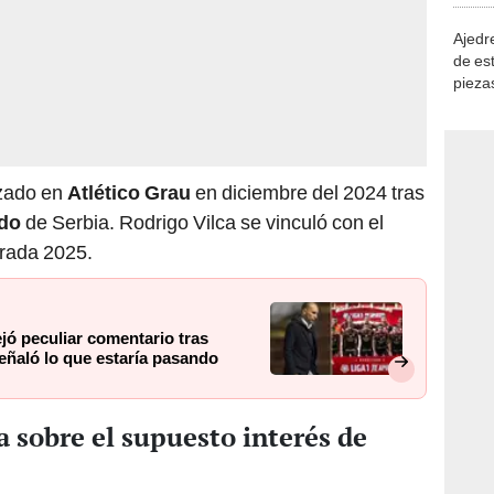
Ajedre
de es
piezas
consi
izado en
Atlético Grau
en diciembre del 2024 tras
do
de Serbia. Rodrigo Vilca se vinculó con el
orada 2025.
jó peculiar comentario tras
señaló lo que estaría pasando
a sobre el supuesto interés de