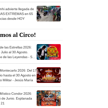
 ver
hi advierte llegada de
IAS EXTREMAS en 65
ncias desde HOY
mos al Circo!
de las Estrellas 2026:
 Julio al 30 Agosto.
e de las Leyendas - San
l
 Montecarlo 2026: Del 17
io hasta el 30 Agosto en
o Militar - Jesús María
 Místico Condor 2026:
5 de Junio. Explanada
 21