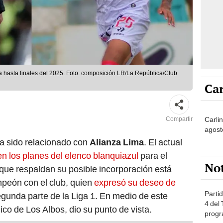
ma hasta finales del 2025. Foto: composición LR/La República/Club
Car
Carli
Compartir
agost
a sido relacionado con
Alianza Lima
. El actual
en los planes del elenco blanquiazul
para el
No
que respaldan su posible incorporación está
mpeón con el club, quien
expresó su deseo de
Partid
egunda parte de la Liga 1. En medio de este
4 del
nico de Los Albos, dio su punto de vista.
progr