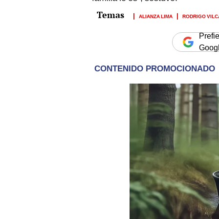
ALIANZA LIMA
RODRIGO VILC
Prefi
Goog