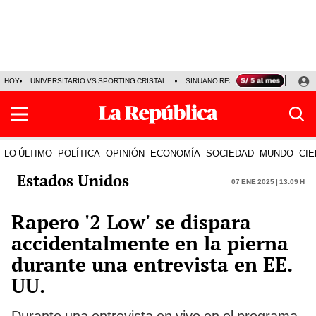
HOY
UNIVERSITARIO VS SPORTING CRISTAL
SINUANO RESULTADOS HOY
CA
LO ÚLTIMO
POLÍTICA
OPINIÓN
ECONOMÍA
SOCIEDAD
MUNDO
CIE
Estados Unidos
07 Ene 2025 | 13:09 h
Rapero '2 Low' se dispara
accidentalmente en la pierna
durante una entrevista en EE.
UU.