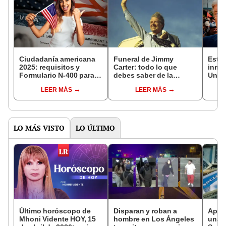
Ciudadanía americana
Funeral de Jimmy
Esto 
2025: requisitos y
Carter: todo lo que
inmi
Formulario N-400 para
debes saber de la
Unid
tener la naturalización
ceremonia fúnebre del
Trum
LEER MÁS
LEER MÁS
en Estados Unidos
expresidente de EE. UU.
sens
LO MÁS VISTO
LO ÚLTIMO
Último horóscopo de
Disparan y roban a
Apre
Mhoni Vidente HOY, 15
hombre en Los Ángeles
una d