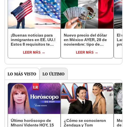
¡Buenas noticias para
Nuevo precio del dólar
El ún
inmigrantes en EE. UU.!
en México AYER, 28 de
Latin
Estos 8 requisitos te
noviembre: tipo de
prod
permiten usar la
cambio en Banco
el mu
LEER MÁS
LEER MÁS
cancelación de
Azteca, BBVA y más
a Es
deportación
Chin
LO MÁS VISTO
LO ÚLTIMO
Último horóscopo de
¿Cómo se conocieron
Mone
Mhoni Vidente HOY, 15
Zendaya y Tom
de 1