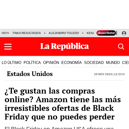
HOY
TINKA RESULTADOS
ALEJANDRO TOLEDO
KENJI FUJIMORI
PRECIO
LO ÚLTIMO
POLÍTICA
OPINIÓN
ECONOMÍA
SOCIEDAD
MUNDO
CIE
Estados Unidos
29 Nov 2024 | 12:23 h
¿Te gustan las compras
online? Amazon tiene las más
irresistibles ofertas de Black
Friday que no puedes perder