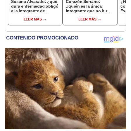
Susana Alvarado: ¿qué
Corazón Serrano:
¿Nick
dura enfermedad obligó
¿quién es la única
como
a la integrante de
integrante que no hizo
Exca
Corazón Serrano a
casting para ser parte
Serr
LEER MÁS
LEER MÁS
alejarse de los
de la orquesta?
cola
escenarios?
artis