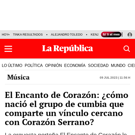
HOY
TINKA RESULTADOS
ALEJANDRO TOLEDO
KENJI FUJIMORI
PRECIO
LO ÚLTIMO
POLÍTICA
OPINIÓN
ECONOMÍA
SOCIEDAD
MUNDO
CIE
Música
09 Jul 2023 | 11:56 h
El Encanto de Corazón: ¿cómo
nació el grupo de cumbia que
comparte un vínculo cercano
con Corazón Serrano?