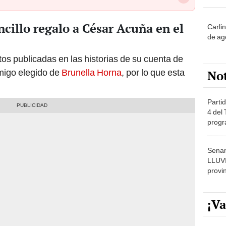
ncillo regalo a César Acuña en el
Carli
de ag
tos publicadas en las historias de su cuenta de
migo elegido de
Brunella Horna
, por lo que esta
No
Partid
4 del
progr
dónde
Senam
LLUV
provi
¡Va