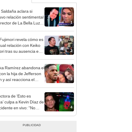
 Saldaña aclara si
vo relación sentimental
1
irector de La Bella Luz
denunciarlo por
ientos: “Me parece muy
 Fujimori revela cómo es
tual relación con Keiko
2
ori tras su ausencia en
entos: "Mi familia es
 mi suegra..."
ka Ramírez abandona el
con la hija de Jefferson
3
n y así reacciona el
olista: “A ti que…”
ctora de ‘Esto es
a’ culpa a Kevin Díaz de
4
cidente en vivo: “No
ó la postura correcta”