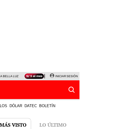
LA BELLA LUZ
MAGALY MEDINA
INICIAR SESIÓN
SINUANO RESULTADOS HOY
JANET TELLO
LOS
DÓLAR
DATEC
BOLETÍN
 MÁS VISTO
LO ÚLTIMO