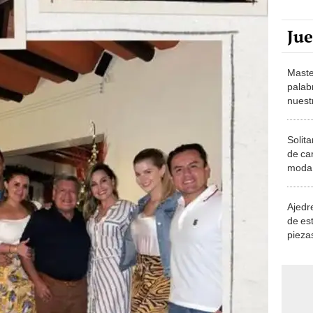
Ju
Maste
palab
nuest
Solita
de ca
moda.
demue
Ajedre
de es
piezas
consi