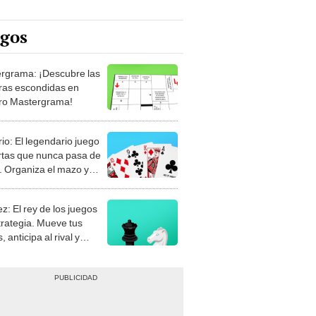
egos
rgrama: ¡Descubre las
ras escondidas en
ro Mastergrama!
rio: El legendario juego
rtas que nunca pasa de
 Organiza el mazo y
stra tu habilidad.
z: El rey de los juegos
trategia. Mueve tus
, anticipa al rival y
gue el jaque mate.