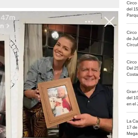
Circo 
del 15
Parqu
Migue
Circo
de Jul
Círcul
Circo
Del 2
Costa
Gran 
del 10
en el
La Ca
17 de 
Mega 