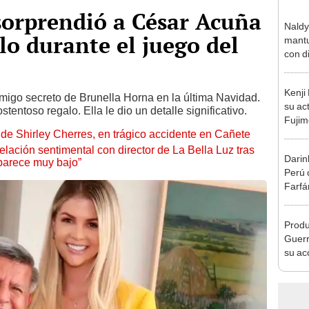
sorprendió a César Acuña
Naldy
lo durante el juego del
mantu
con d
tras 
tocam
Kenji
bajo”
 amigo secreto de Brunella Horna en la última Navidad.
su ac
tentoso regalo. Ella le dio un detalle significativo.
Fujim
de Shirley Cherres, en trágico accidente en Cañete
los ev
Érika,
lación sentimental con director de La Bella Luz tras
Darin
parece muy bajo”
Perú 
Farfá
exfutb
Produ
Guerr
su ac
adopt