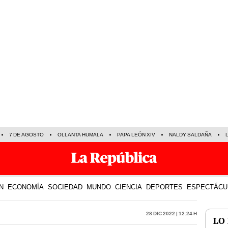
7 DE AGOSTO
OLLANTA HUMALA
PAPA LEÓN XIV
NALDY SALDAÑA
N
ECONOMÍA
SOCIEDAD
MUNDO
CIENCIA
DEPORTES
ESPECTÁCU
28 Dic 2022 | 12:24 h
LO