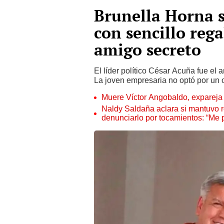
Brunella Horna 
con sencillo rega
amigo secreto
El líder político César Acuña fue el
La joven empresaria no optó por un os
Muere Víctor Angobaldo, expareja 
Naldy Saldaña aclara si mantuvo re
denunciarlo por tocamientos: “Me 