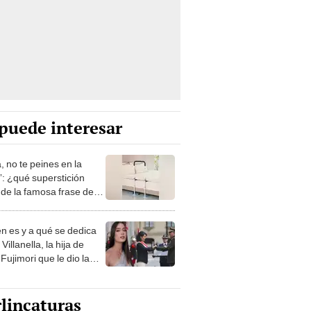
puede interesar
, no te peines en la
: ¿qué superstición
de la famosa frase de
nanitos Verdes?
n es y a qué se dedica
Villanella, la hija de
Fujimori que le dio la
 a nivel nacional?
lincaturas