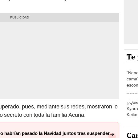
Te 
“Nena
cama”
escon
los E
¿Quié
uperado, pues, mediante sus redes, mostraron lo
Kyara 
o secreto con toda la familia Acuña.
Keiko 
contra
Car
o habrían pasado la Navidad juntos tras suspender