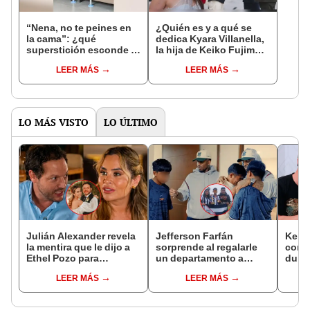
“Nena, no te peines en
¿Quién es y a qué se
la cama”: ¿qué
dedica Kyara Villanella,
superstición esconde la
la hija de Keiko Fujimori
famosa frase de los
que le dio la contra a
LEER MÁS
LEER MÁS
Enanitos Verdes?
nivel nacional?
LO MÁS VISTO
LO ÚLTIMO
Julián Alexander revela
Jefferson Farfán
Kenji
la mentira que le dijo a
sorprende al regalarle
conmu
Ethel Pozo para
un departamento a
dura 
conquistarla: “Si no, no
joven promesa del
tiene
LEER MÁS
LEER MÁS
hubiéramos salido”
fútbol: "Lo hago de
espos
corazón"
proce