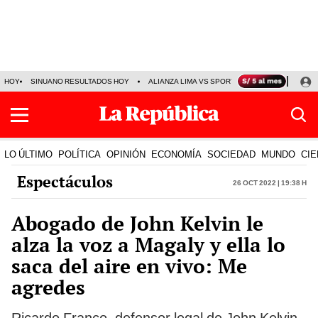
HOY
SINUANO RESULTADOS HOY
ALIANZA LIMA VS SPORT BOYS
JORGE MES
LO ÚLTIMO
POLÍTICA
OPINIÓN
ECONOMÍA
SOCIEDAD
MUNDO
CIE
Espectáculos
26 Oct 2022 | 19:38 h
Abogado de John Kelvin le
alza la voz a Magaly y ella lo
saca del aire en vivo: Me
agredes