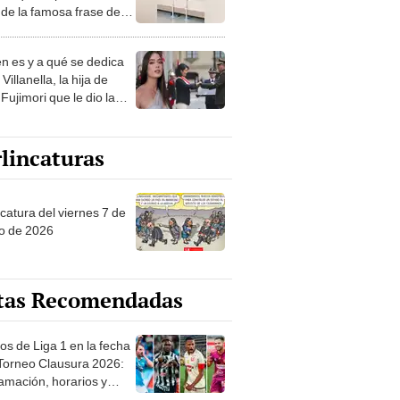
de la famosa frase de
nanitos Verdes?
n es y a qué se dedica
Villanella, la hija de
Fujimori que le dio la
 a nivel nacional?
lincaturas
catura del viernes 7 de
o de 2026
tas Recomendadas
os de Liga 1 en la fecha
 Torneo Clausura 2026:
amación, horarios y
 ver