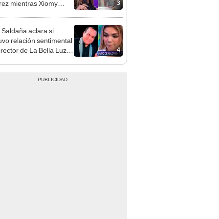
3
ez mientras Xiomy
hiro trabajaba: “Él tiene
”
 Saldaña aclara si
vo relación sentimental
4
irector de La Bella Luz
denunciarlo por
ientos: “Me parece muy