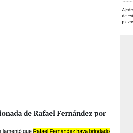
Ajedre
de es
piezas
consi
ionada de Rafael Fernández por
a lamentó que
Rafael Fernández haya brindado