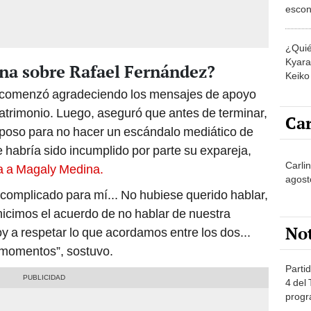
escon
los E
¿Quié
Kyara 
ona sobre Rafael Fernández?
Keiko 
contra
 comenzó agradeciendo los mensajes de apoyo
matrimonio. Luego, aseguró que antes de terminar,
Car
sposo para no hacer un escándalo mediático de
 habría sido incumplido por parte su expareja,
Carlin
ta a Magaly Medina.
agost
complicado para mí... No hubiese querido hablar,
cimos el acuerdo de no hablar de nuestra
No
oy a respetar lo que acordamos entre los dos...
 momentos”, sostuvo.
Partid
4 del
progr
dónde