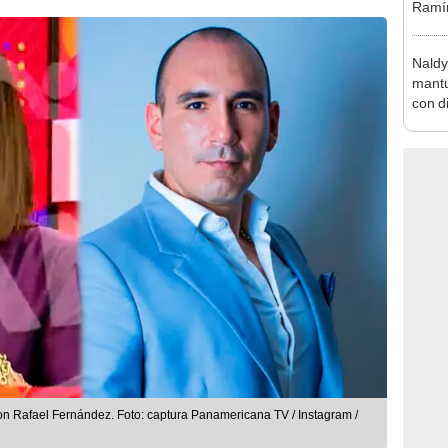
Ramír
Kanas
sus…
Naldy
mantu
con d
tras 
tocam
bajo”
on Rafael Fernández. Foto: captura Panamericana TV / Instagram /