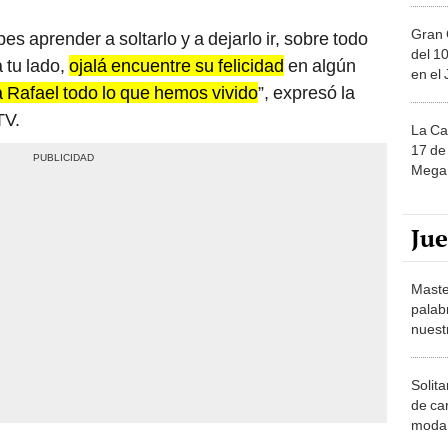
Gran 
 aprender a soltarlo y a dejarlo ir, sobre todo
del 10
a tu lado,
ojalá encuentre su felicidad
en algún
en el
 Rafael todo lo que hemos vivido
”, expresó la
TV.
La Ca
17 de 
Mega 
Ju
Maste
palab
nuest
Solita
de ca
moda.
demue