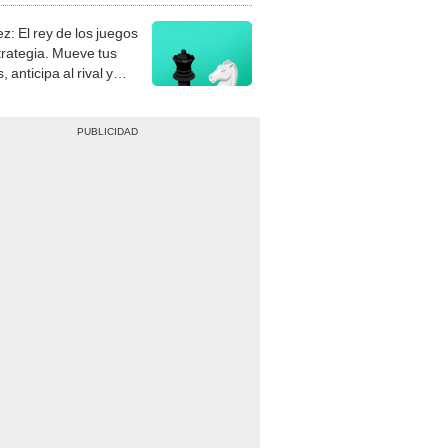
z: El rey de los juegos
trategia. Mueve tus
, anticipa al rival y
gue el jaque mate.