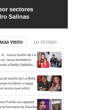
por sectores
dro Salinas
 MÁS VISTO
LO ÚLTIMO
 Jr., nuevo dueño de La
 Luz, lanza tentadora
1
esta a Naldy Saldaña
denuncia por
ientos: “Va a haber otro
a de dueño de La Bella
e ley”
ompe en llanto y niega
2
er acoso que sufrió
ia Salazar: “Nunca me
nada”
rson Farfán es captado
 a la hermana de Darinka