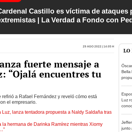
Cardenal Castillo es víctima de ataques 
extremistas | La Verdad a Fondo con Pe
29 Ago 2022 | 14:05 h
LO
anza fuerte mensaje a
Óscar
: “Ojalá encuentres tu
Bella
propu
tras 
tocam
Espos
tipo d
 refirió a Rafael Fernández y reveló cómo está
Luz r
con el empresario.
conoc
a Luz, lanza tentadora propuesta a Naldy Saldaña tras
Claud
dijo 
Jeffe
 a la hermana de Darinka Ramírez mientras Xiomy
junto
s…”