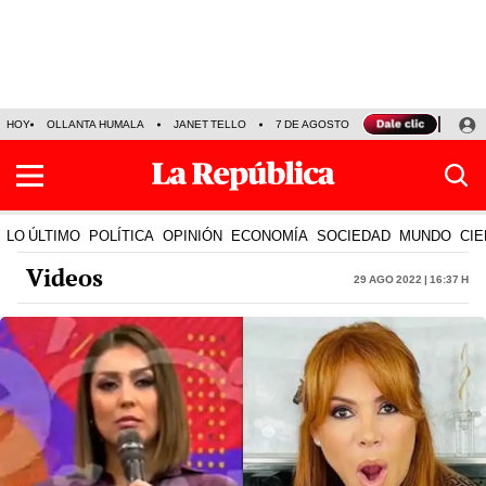
HOY
OLLANTA HUMALA
JANET TELLO
7 DE AGOSTO
TINKA RESULTADOS
LO ÚLTIMO
POLÍTICA
OPINIÓN
ECONOMÍA
SOCIEDAD
MUNDO
CIE
Videos
29 Ago 2022 | 16:37 h