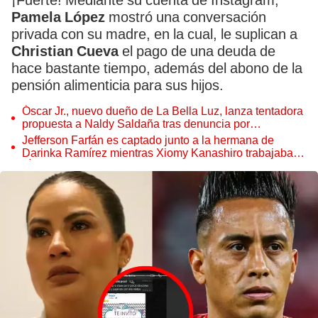
¡Fuerte! Mediante su cuenta de Instagram,
Pamela López
mostró una conversación
privada con su madre, en la cual, le suplican a
Christian Cueva
el pago de una deuda de
hace bastante tiempo, además del abono de la
pensión alimenticia para sus hijos.
Óscar Jr., nuevo dueño de La Bella Luz, lanza tentadora
propuesta a Naldy Saldaña tras denuncia por
tocamientos
Jefferson Farfán es captado junto a la hermana de
Darinka Ramírez mientras Xiomy Kanashiro trabajaba:
“Él tiene sus…”