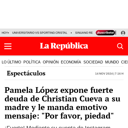
HOY
UNIVERSITARIO VS SPORTING CRISTAL
SINUANO RESULTADOS HOY
CA
LO ÚLTIMO
POLÍTICA
OPINIÓN
ECONOMÍA
SOCIEDAD
MUNDO
CIE
Espectáculos
14 Nov 2024 | 7:16 h
Pamela López expone fuerte
deuda de Christian Cueva a su
madre y le manda emotivo
mensaje: "Por favor, piedad"