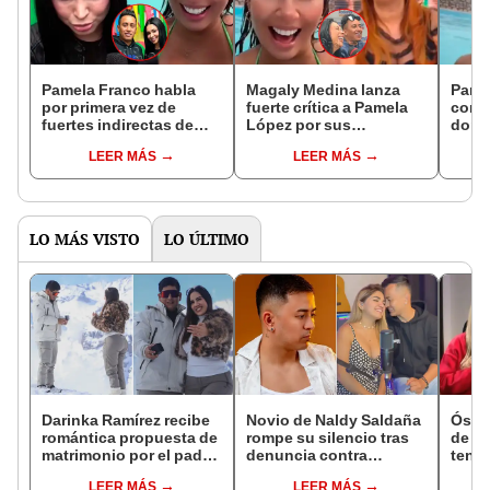
Pamela Franco habla
Magaly Medina lanza
Pame
por primera vez de
fuerte crítica a Pamela
como 
fuertes indirectas de
López por sus
dona
Pamela López en redes:
indirectas a Christian
inesp
LEER MÁS
LEER MÁS
"Hay que tener respeto"
Cueva: "¿Qué vamos a
pagar
aprender de ella?"
Netfl
LO MÁS VISTO
LO ÚLTIMO
Darinka Ramírez recibe
Novio de Naldy Saldaña
Óscar
romántica propuesta de
rompe su silencio tras
de La
matrimonio por el padre
denuncia contra
tenta
de su hija: "Entre
exdirector de La Bella
Naldy
LEER MÁS
LEER MÁS
nervios, lágrimas y
Luz: "Tiene todo mi
denu