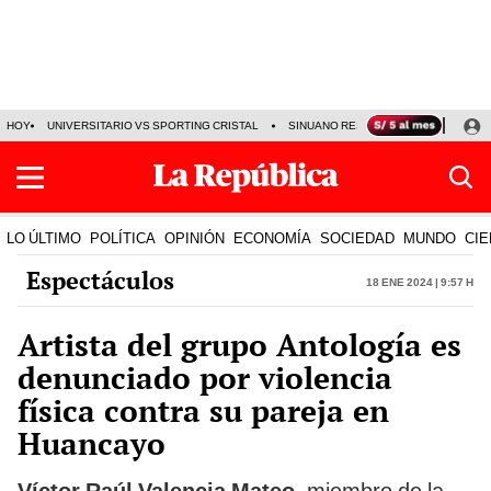
HOY
UNIVERSITARIO VS SPORTING CRISTAL
SINUANO RESULTADOS HOY
CA
LO ÚLTIMO
POLÍTICA
OPINIÓN
ECONOMÍA
SOCIEDAD
MUNDO
CIE
Espectáculos
18 Ene 2024 | 9:57 h
Artista del grupo Antología es
denunciado por violencia
física contra su pareja en
Huancayo