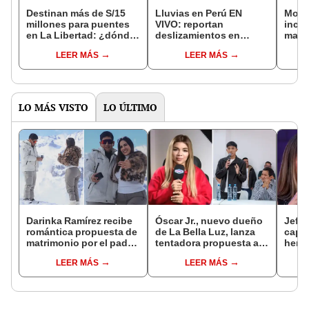
Destinan más de S/15
Lluvias en Perú EN
Moqu
millones para puentes
VIVO: reportan
incen
en La Libertad: ¿dónde
deslizamientos en
magn
están situados y cuál es
Áncash y Huancavelica
almac
LEER MÁS
LEER MÁS
el avance?
Yara
LO MÁS VISTO
LO ÚLTIMO
Darinka Ramírez recibe
Óscar Jr., nuevo dueño
Jeffe
romántica propuesta de
de La Bella Luz, lanza
capta
matrimonio por el padre
tentadora propuesta a
herm
de su hija: "Entre
Naldy Saldaña tras
Ramí
LEER MÁS
LEER MÁS
nervios, lágrimas y
denuncia por
Kanas
muchísima felicidad"
tocamientos: “Va a
tien
haber otro tipo de ley”