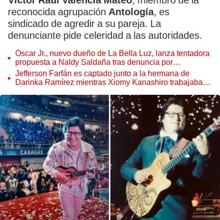
Víctor Raúl Valencia Mateo
, miembro de la
reconocida agrupación
Antología
, es
sindicado de agredir a su pareja. La
denunciante pide celeridad a las autoridades.
Óscar Jr., nuevo dueño de La Bella Luz, lanza tentadora
propuesta a Naldy Saldaña tras denuncia por
tocamientos
Jefferson Farfán es captado junto a la hermana de
Darinka Ramírez mientras Xiomy Kanashiro trabajaba:
“Él tiene sus…”