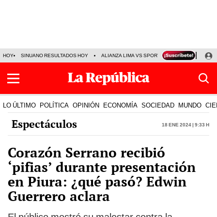
HOY
SINUANO RESULTADOS HOY
ALIANZA LIMA VS SPORT BOYS
JORGE MES
LO ÚLTIMO
POLÍTICA
OPINIÓN
ECONOMÍA
SOCIEDAD
MUNDO
CIE
Espectáculos
18 Ene 2024 | 9:33 h
Corazón Serrano recibió
‘pifias’ durante presentación
en Piura: ¿qué pasó? Edwin
Guerrero aclara