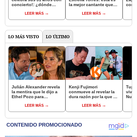
concierto!: ¿dónde
la mejor cantante que
conci
comprar entradas?
integró CORAZÓN
¿cuán
LEER MÁS
LEER MÁS
SERRANO, según la IA
el ev
LO MÁS VISTO
LO ÚLTIMO
Julián Alexander revela
Kenji Fujimori
Tupac
la mentira que le dijo a
conmueve al revelar la
vivo 
Ethel Pozo para
dura razón por la que no
Nuev
conquistarla: “Si no, no
tiene hijos con su
docu
LEER MÁS
LEER MÁS
hubiéramos salido”
esposa Erika Muñóz: "El
proceso judicial"