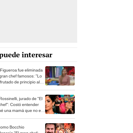
puede interesar
t Figueroa fue eliminada
 gran chef famosos: "Lo
frutado de principio al
Rossinelli, jurado de "El
chef": Costó entender
ué una mamá que no es
está ahí juzgando
como Bocchio
onaría "El gran chef: