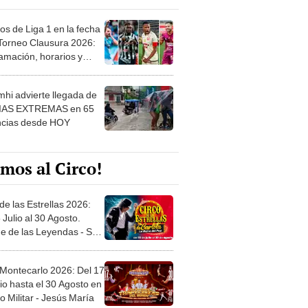
os de Liga 1 en la fecha
 Torneo Clausura 2026:
amación, horarios y
 ver
hi advierte llegada de
IAS EXTREMAS en 65
ncias desde HOY
mos al Circo!
de las Estrellas 2026:
 Julio al 30 Agosto.
e de las Leyendas - San
l
 Montecarlo 2026: Del 17
io hasta el 30 Agosto en
o Militar - Jesús María