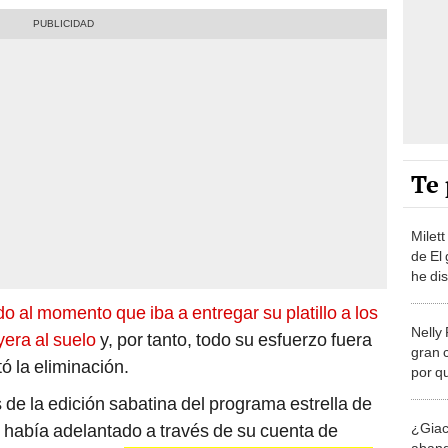
Te 
Milet
de El
he dis
fin"
 al momento que iba a entregar su platillo a los
Nelly 
yera al suelo
y, por tanto, todo su esfuerzo fuera
gran 
ó la eliminación.
por q
chef 
e la edición sabatina del programa estrella de
¿Gia
z
había adelantado a través de su cuenta de
aband