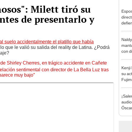
osos": Milett tiró su
Espos
ntes de presentarlo y
direct
defie
confe
con N
Naldy
dos a
al suelo accidentalmente el platillo que había
mantu
 lo que le valió su salida del reality de Latina. ¿Podrá
con d
haje?
tras 
de Shirley Cherres, en trágico accidente en Cañete
tocam
Kenji
bajo”
lación sentimental con director de La Bella Luz tras
su ac
parece muy bajo”
Fujim
los ev
Érika,
¡Sale
audio
Óscar
Bella
tras 
music