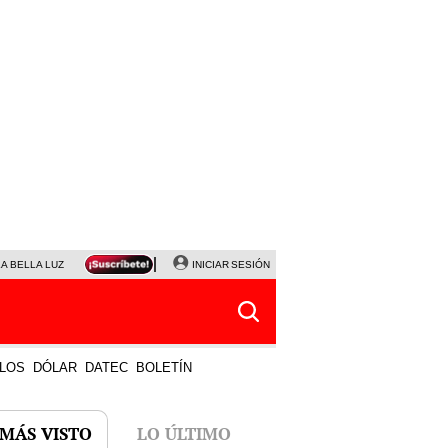
LA BELLA LUZ
MAGALY MEDINA
INICIAR SESIÓN
SINUANO RESULTADOS HOY
JANET TELLO
LOS
DÓLAR
DATEC
BOLETÍN
 MÁS VISTO
LO ÚLTIMO