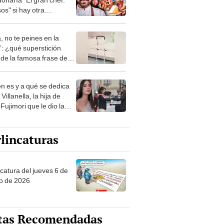
os" si hay otra
rada? Esto reveló el
ero
, no te peines en la
: ¿qué superstición
de la famosa frase de
nanitos Verdes?
n es y a qué se dedica
Villanella, la hija de
Fujimori que le dio la
 a nivel nacional?
lincaturas
ncatura del jueves 6 de
o de 2026
tas Recomendadas