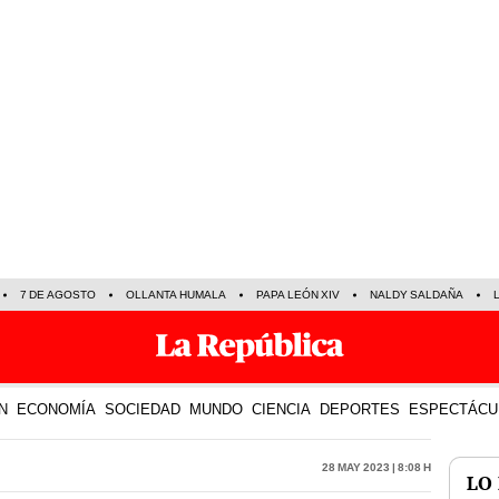
7 DE AGOSTO
OLLANTA HUMALA
PAPA LEÓN XIV
NALDY SALDAÑA
N
ECONOMÍA
SOCIEDAD
MUNDO
CIENCIA
DEPORTES
ESPECTÁCU
28 May 2023 | 8:08 h
LO