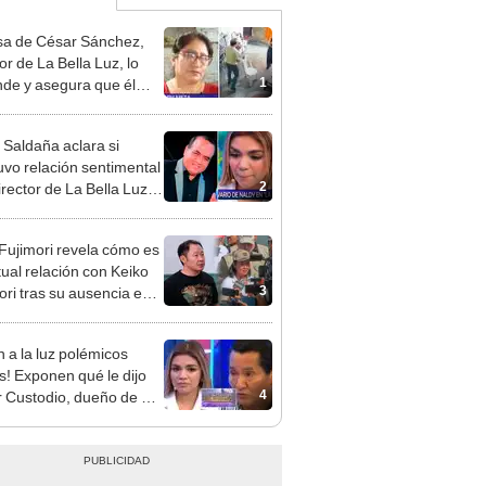
a de César Sánchez,
or de La Bella Luz, lo
1
nde y asegura que él
só relación clandestina
aldy Saldaña: "Hace
 Saldaña aclara si
ños"
vo relación sentimental
2
irector de La Bella Luz
denunciarlo por
ientos: “Me parece muy
 Fujimori revela cómo es
tual relación con Keiko
3
ori tras su ausencia en
entos: "Mi familia es
 mi suegra..."
n a la luz polémicos
s! Exponen qué le dijo
4
 Custodio, dueño de La
 Luz, a Naldy Saldaña
denunciar a director
al