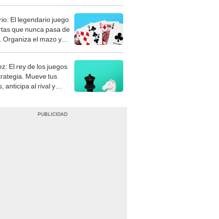
rio: El legendario juego
rtas que nunca pasa de
 Organiza el mazo y
stra tu habilidad.
z: El rey de los juegos
trategia. Mueve tus
, anticipa al rival y
gue el jaque mate.