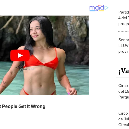
Partid
4 del
progr
dónde
Senam
LLUV
provi
¡Va
Circo 
del 15
Parqu
Migue
Circo
de Jul
Círcul