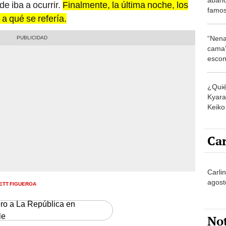
de iba a ocurrir.
Finalmente, la última noche, los
famos
a qué se refería.
tempo
cocin
“Nena
cama”
escon
los E
¿Quié
Kyara 
Keiko 
contra
Car
Carli
agost
ETT FIGUEROA
ero a La República en
le
No