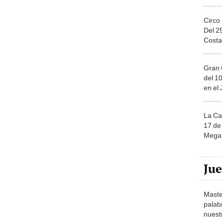
Circo
Del 2
Costa
Gran 
del 10
en el
La Ca
17 de 
Mega 
Ju
Maste
palab
nuest