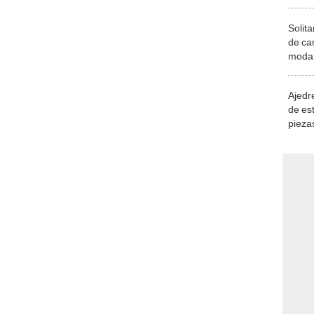
Solita
de ca
moda.
demue
Ajedre
de es
piezas
consi