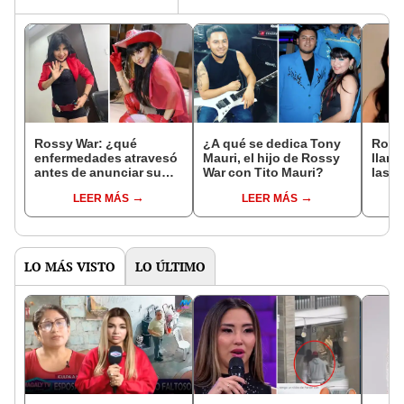
Rossy War: ¿qué
¿A qué se dedica Tony
Ross
enfermedades atravesó
Mauri, el hijo de Rossy
llama
antes de anunciar su
War con Tito Mauri?
las a
vuelta a los escenarios
verse
LEER MÁS
LEER MÁS
para este miércoles?
huai
LO MÁS VISTO
LO ÚLTIMO