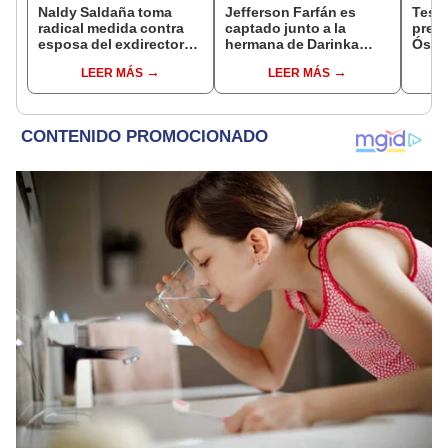
Naldy Saldaña toma
Jefferson Farfán es
Test
radical medida contra
captado junto a la
presu
esposa del exdirector
hermana de Darinka
Óscar
de La Bella Luz tras
Ramírez mientras Xiomy
dueño
LEER MÁS
LEER MÁS
acusarla de tener
Kanashiro trabajaba: “Él
"Humi
relación con él: “Es
tiene sus…”
bastante grave”