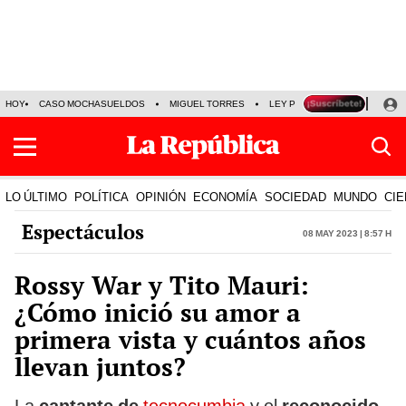
HOY
CASO MOCHASUELDOS
MIGUEL TORRES
LEY PULPÍN
PRECIO DEL
LO ÚLTIMO
POLÍTICA
OPINIÓN
ECONOMÍA
SOCIEDAD
MUNDO
CIE
Espectáculos
08 May 2023 | 8:57 h
Rossy War y Tito Mauri:
¿Cómo inició su amor a
primera vista y cuántos años
llevan juntos?