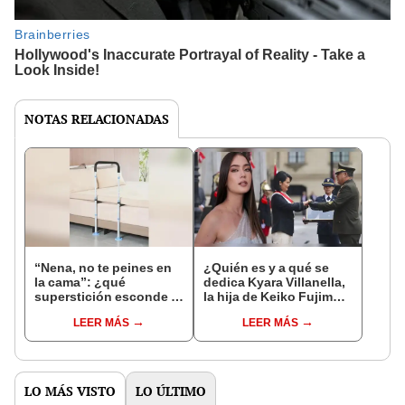
NOTAS RELACIONADAS
“Nena, no te peines en
¿Quién es y a qué se
la cama”: ¿qué
dedica Kyara Villanella,
superstición esconde la
la hija de Keiko Fujimori
famosa frase de los
que le dio la contra a
LEER MÁS
LEER MÁS
Enanitos Verdes?
nivel nacional?
LO MÁS VISTO
LO ÚLTIMO