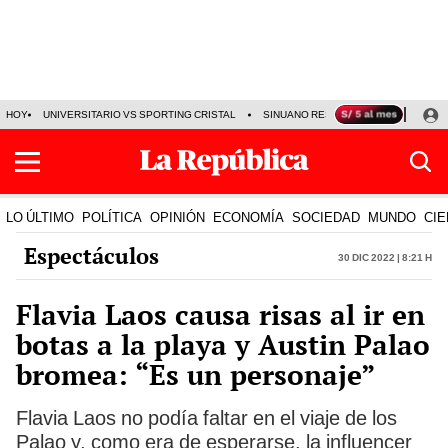
HOY
UNIVERSITARIO VS SPORTING CRISTAL
SINUANO RESULTADOS HOY
CA
LO ÚLTIMO
POLÍTICA
OPINIÓN
ECONOMÍA
SOCIEDAD
MUNDO
CIE
Espectáculos
30 Dic 2022 | 8:21 h
Flavia Laos causa risas al ir en
botas a la playa y Austin Palao
bromea: “Es un personaje”
Flavia Laos no podía faltar en el viaje de los
Palao y, como era de esperarse, la influencer