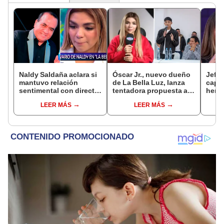
Naldy Saldaña aclara si
Óscar Jr., nuevo dueño
Jeffe
mantuvo relación
de La Bella Luz, lanza
capta
sentimental con director
tentadora propuesta a
herm
de La Bella Luz tras
Naldy Saldaña tras
Ramí
LEER MÁS
LEER MÁS
denunciarlo por
denuncia por
Kanas
tocamientos: “Me
tocamientos: “Va a
tien
parece muy bajo”
haber otro tipo de ley”