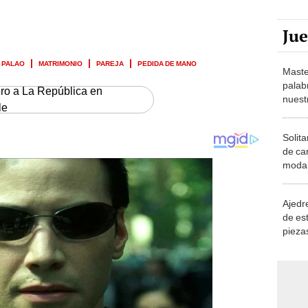
Ju
 PALAO
MATRIMONIO
PAREJA
PEDIDA DE MANO
Maste
palab
ero a La República en
nuest
le
Solita
de ca
moda.
demue
Ajedre
de es
piezas
consi