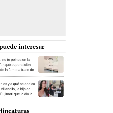
puede interesar
, no te peines en la
: ¿qué superstición
de la famosa frase de
nanitos Verdes?
n es y a qué se dedica
Villanella, la hija de
Fujimori que le dio la
 a nivel nacional?
lincaturas