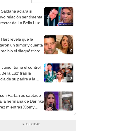
 Saldaña aclara si
vo relación sentimental
1
irector de La Bella Luz
denunciarlo por
ientos: “Me parece muy
 Hart revela que le
taron un tumor y cuenta
2
recibió el diagnóstico:
res muy fuertes..."
 Junior toma el control
 Bella Luz' tras la
3
cia de su padre a la
sta por caso Naldy
aña
rson Farfán es captado
 a la hermana de Darinka
4
ez mientras Xiomy
hiro trabajaba: “Él tiene
”