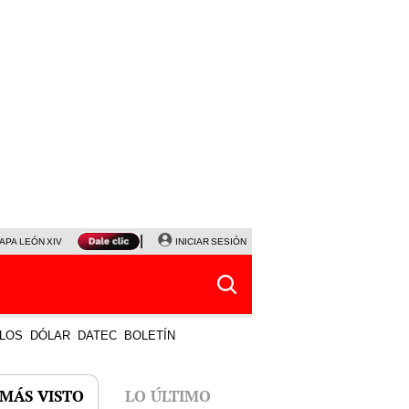
APA LEÓN XIV
NALDY SALDAÑA
INICIAR SESIÓN
LA BELLA LUZ
MAGALY MEDINA
HORÓS
LOS
DÓLAR
DATEC
BOLETÍN
 MÁS VISTO
LO ÚLTIMO