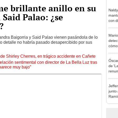
e brillante anillo en su
Naldy
n Said Palao: ¿se
mantu
con d
?
tras 
tocam
Mario
bajo”
jandra Baigorria y Said Palao vienen pasándola de lo
detec
co detalle no habría pasado desapercibido por sus
cómo 
"Dolo
de Shirley Cherres, en trágico accidente en Cañete
Óscar
lación sentimental con director de La Bella Luz tras
de 'La
parece muy bajo”
renun
orque
Sald
Jeffe
junto
Ramír
Kanas
sus…