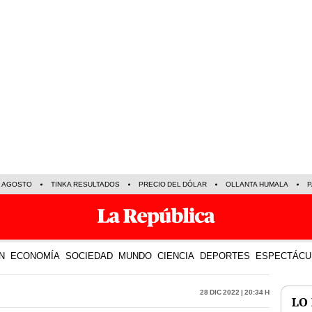
E AGOSTO
TINKA RESULTADOS
PRECIO DEL DÓLAR
OLLANTA HUMALA
P
N
ECONOMÍA
SOCIEDAD
MUNDO
CIENCIA
DEPORTES
ESPECTÁCU
28 Dic 2022 | 20:34 h
LO