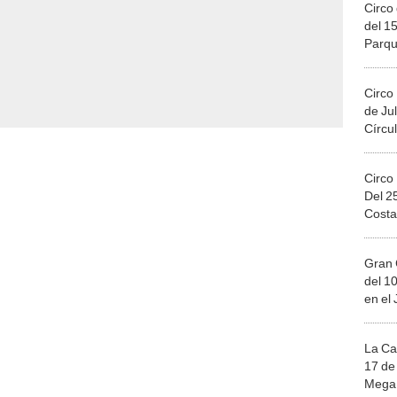
Circo 
del 15
Parqu
Migue
Circo
de Jul
Círcul
Circo
Del 2
Costa
Gran 
del 10
en el
La Ca
17 de 
Mega 