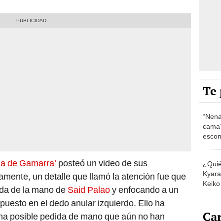
Te 
“Nena
cama”
escon
los E
ia de Gamarra’
posteó un video de sus
¿Quié
Kyara 
samente, un detalle que llamó la atención fue que
Keiko 
ada de la mano de
Said Palao
y enfocando a un
contra
a puesto en el dedo anular izquierdo. Ello ha
Car
na posible pedida de mano que aún no han