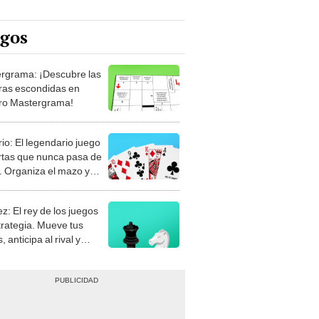
egos
rgrama: ¡Descubre las
ras escondidas en
ro Mastergrama!
rio: El legendario juego
rtas que nunca pasa de
 Organiza el mazo y
stra tu habilidad.
z: El rey de los juegos
trategia. Mueve tus
, anticipa al rival y
gue el jaque mate.