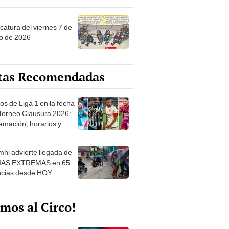
catura del viernes 7 de
o de 2026
tas Recomendadas
os de Liga 1 en la fecha
 Torneo Clausura 2026:
amación, horarios y
 ver
hi advierte llegada de
IAS EXTREMAS en 65
ncias desde HOY
mos al Circo!