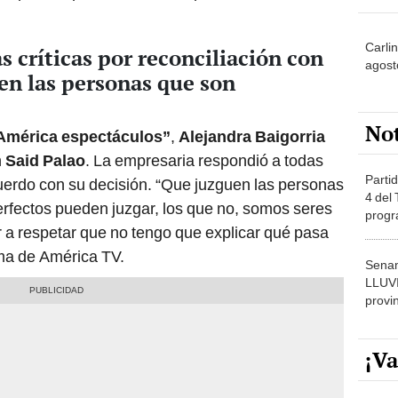
Carlin
s críticas por reconciliación con
agost
en las personas que son
No
América espectáculos”
,
Alejandra Baigorria
n
Said Palao
. La empresaria respondió a todas
Partid
uerdo con su decisión. “Que juzguen las personas
4 del
erfectos pueden juzgar, los que no, somos seres
progr
a respetar que no tengo que explicar qué pasa
dónde
ama de América TV.
Senam
LLUV
provi
¡Va