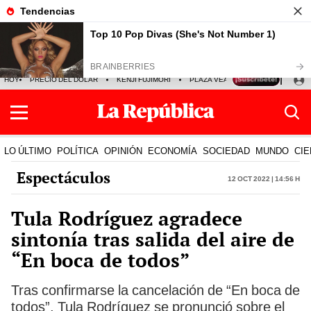
HOY
PRECIO DEL DÓLAR
KENJI FUJIMORI
PLAZA VEA
FERIADOS
KE
LO ÚLTIMO
POLÍTICA
OPINIÓN
ECONOMÍA
SOCIEDAD
MUNDO
CIE
Espectáculos
12 Oct 2022 | 14:56 h
Tula Rodríguez agradece
sintonía tras salida del aire de
“En boca de todos”
Tras confirmarse la cancelación de “En boca de
todos”, Tula Rodríguez se pronunció sobre el