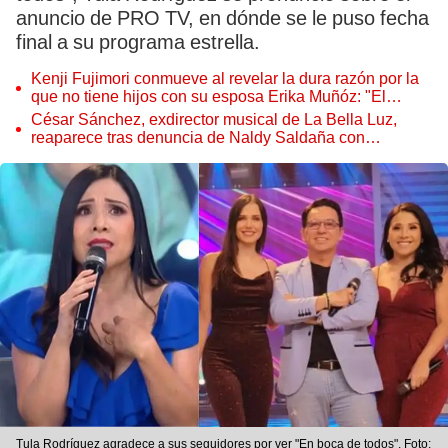
anuncio de PRO TV, en dónde se le puso fecha
final a su programa estrella.
Kenji Fujimori conmueve al revelar la dura razón por la
que no tiene hijos con su esposa Erika Muñóz: "El
proceso judicial"
César Sánchez, exdirector musical de La Bella Luz,
reaparece tras denuncia de Naldy Saldaña con
polémico pedido
Tula Rodríguez agradece a sus seguidores por ver "En boca de todos". Foto: