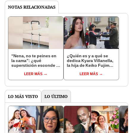
NOTAS RELACIONADAS
“Nena, no te peines en
¿Quién es y a qué se
la cama”: ¿qué
dedica Kyara Villanella,
superstición esconde la
la hija de Keiko Fujimori
famosa frase de los
que le dio la contra a
LEER MÁS
LEER MÁS
Enanitos Verdes?
nivel nacional?
LO MÁS VISTO
LO ÚLTIMO