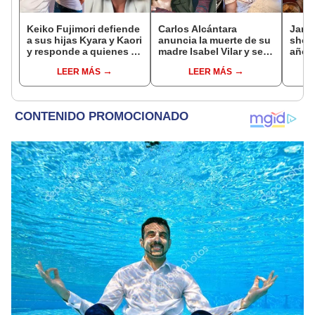
Keiko Fujimori defiende
Carlos Alcántara
Janet
a sus hijas Kyara y Kaori
anuncia la muerte de su
shock
y responde a quienes la
madre Isabel Vilar y se
años 
llaman ‘suegra’ en vivo:
despide con
empre
LEER MÁS
LEER MÁS
“No pueden decirme”
conmovedor mensaje:
pleni
“Siempre te recordaré”