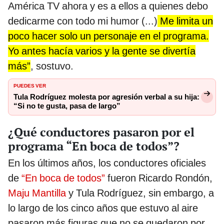
América TV ahora y es a ellos a quienes debo
dedicarme con todo mi humor (...)
Me limita un
poco hacer solo un personaje en el programa.
Yo antes hacía varios y la gente se divertía
más”
, sostuvo.
PUEDES VER
Tula Rodríguez molesta por agresión verbal a su hija:
“Si no te gusta, pasa de largo”
¿Qué conductores pasaron por el
programa “En boca de todos”?
En los últimos años, los conductores oficiales
de
“En boca de todos”
fueron Ricardo Rondón,
Maju Mantilla
y Tula Rodríguez, sin embargo, a
lo largo de los cinco años que estuvo al aire
pasaron más figuras que no se quedaron por