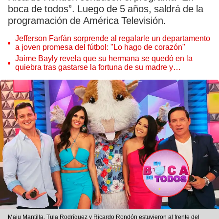
boca de todos”. Luego de 5 años, saldrá de la
programación de América Televisión.
Jefferson Farfán sorprende al regalarle un departamento
a joven promesa del fútbol: "Lo hago de corazón"
Jaime Bayly revela que su hermana se quedó en la
quiebra tras gastarse la fortuna de su madre y
denunciarla: "Pedía más"
Maju Mantilla, Tula Rodríguez y Ricardo Rondón estuvieron al frente del