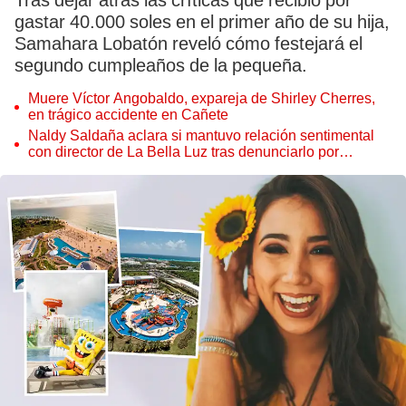
Tras dejar atrás las críticas que recibió por
gastar 40.000 soles en el primer año de su hija,
Samahara Lobatón reveló cómo festejará el
segundo cumpleaños de la pequeña.
Muere Víctor Angobaldo, expareja de Shirley Cherres,
en trágico accidente en Cañete
Naldy Saldaña aclara si mantuvo relación sentimental
con director de La Bella Luz tras denunciarlo por
tocamientos: “Me parece muy bajo”