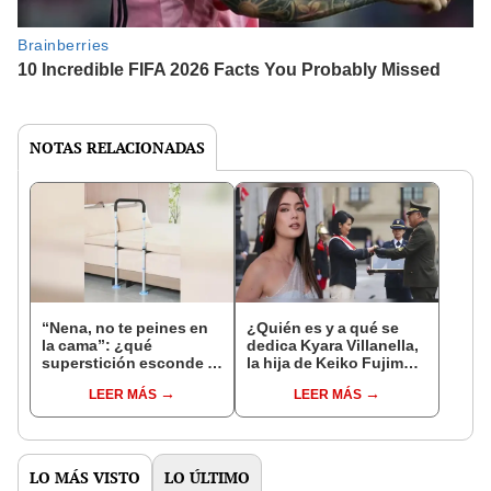
NOTAS RELACIONADAS
“Nena, no te peines en
¿Quién es y a qué se
la cama”: ¿qué
dedica Kyara Villanella,
superstición esconde la
la hija de Keiko Fujimori
famosa frase de los
que le dio la contra a
LEER MÁS
LEER MÁS
Enanitos Verdes?
nivel nacional?
LO MÁS VISTO
LO ÚLTIMO