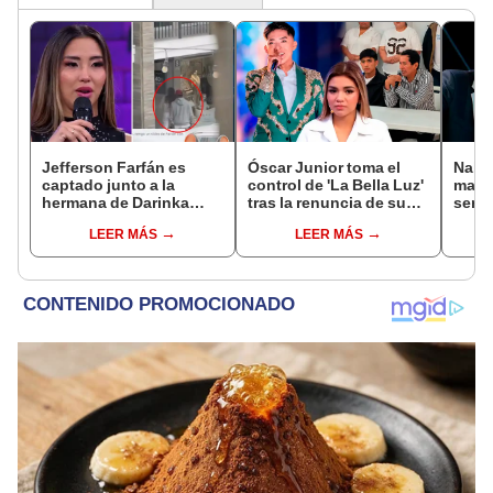
Jefferson Farfán es
Óscar Junior toma el
Naldy
captado junto a la
control de 'La Bella Luz'
mant
hermana de Darinka
tras la renuncia de su
senti
Ramírez mientras Xiomy
padre a la orquesta por
de La
LEER MÁS
LEER MÁS
Kanashiro trabajaba: “Él
caso Naldy Saldaña
denun
tiene sus…”
toca
pare