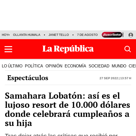
HOY
OLLANTA HUMALA
JANET TELLO
7 DE AGOSTO
TINKA RESULTADOS
LO ÚLTIMO
POLÍTICA
OPINIÓN
ECONOMÍA
SOCIEDAD
MUNDO
CIE
Espectáculos
27 Sep 2022 | 13:57 h
Samahara Lobatón: así es el
lujoso resort de 10.000 dólares
donde celebrará cumpleaños a
su hija